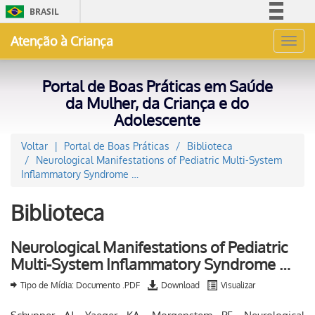
BRASIL
Simplifique!
Atenção à Criança
Toggl
Comunica BR
navig
Participe
Portal de Boas Práticas em Saúde
Acesso à informação
da Mulher, da Criança e do
Adolescente
Legislação
Canais
Voltar
Portal de Boas Práticas
Biblioteca
Neurological Manifestations of Pediatric Multi-System
Inflammatory Syndrome …
Biblioteca
Neurological Manifestations of Pediatric
Multi-System Inflammatory Syndrome …
Tipo de Mídia: Documento .PDF
Download
Visualizar