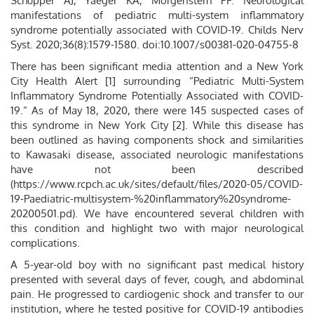
Schupper AJ, Yaeger KA, Morgenstern PF. Neurological
manifestations of pediatric multi-system inflammatory
syndrome potentially associated with COVID-19. Childs Nerv
Syst. 2020;36(8):1579-1580. doi:10.1007/s00381-020-04755-8
There has been significant media attention and a New York
City Health Alert [1] surrounding “Pediatric Multi-System
Inflammatory Syndrome Potentially Associated with COVID-
19.” As of May 18, 2020, there were 145 suspected cases of
this syndrome in New York City [2]. While this disease has
been outlined as having components shock and similarities
to Kawasaki disease, associated neurologic manifestations
have not been described
(https://www.rcpch.ac.uk/sites/default/files/2020-05/COVID-
19-Paediatric-multisystem-%20inflammatory%20syndrome-
20200501.pd). We have encountered several children with
this condition and highlight two with major neurological
complications.
A 5-year-old boy with no significant past medical history
presented with several days of fever, cough, and abdominal
pain. He progressed to cardiogenic shock and transfer to our
institution, where he tested positive for COVID-19 antibodies