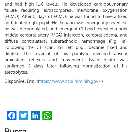
and had high IL-6 levels. He developed cardiopulmonary
failure requiring extracorporeal membrane oxygenation
(ECMO). After 5 days of ECMO, he was found to have a fixed
and dilated right pupil. His heparin was emergently reversed,
he was decannulated, and emergent CT head revealed a right
middle cerebral artery (MCA) infarction, cerebral edema, and
diffuse contralateral subarachnoid hemorrhage (Fig. 1a).
Following the CT scan, his left pupil became fixed and
dilated. The reversal of his paralytic revealed absent
brainstem reflexes and movement. Brain death was
confirmed 3 days later following normalization of his
electrolytes.
Disponível Em: <
https://www.ncbi.nlm.nih.gov/
>
Facebook
Twitter
LinkedIn
WhatsApp
Busca