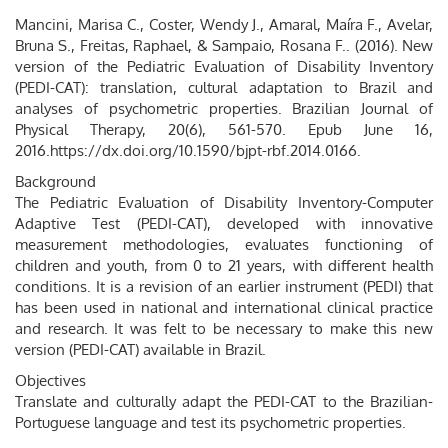
Mancini, Marisa C., Coster, Wendy J., Amaral, Maíra F., Avelar,
Bruna S., Freitas, Raphael, & Sampaio, Rosana F.. (2016). New
version of the Pediatric Evaluation of Disability Inventory
(PEDI-CAT): translation, cultural adaptation to Brazil and
analyses of psychometric properties. Brazilian Journal of
Physical Therapy, 20(6), 561-570. Epub June 16,
2016.https://dx.doi.org/10.1590/bjpt-rbf.2014.0166.
Background
The Pediatric Evaluation of Disability Inventory-Computer
Adaptive Test (PEDI-CAT), developed with innovative
measurement methodologies, evaluates functioning of
children and youth, from 0 to 21 years, with different health
conditions. It is a revision of an earlier instrument (PEDI) that
has been used in national and international clinical practice
and research. It was felt to be necessary to make this new
version (PEDI-CAT) available in Brazil.
Objectives
Translate and culturally adapt the PEDI-CAT to the Brazilian-
Portuguese language and test its psychometric properties.