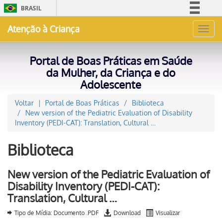
BRASIL
Simplifique!
Atenção à Criança
Toggl
Comunica BR
navig
Participe
Portal de Boas Práticas em Saúde
Acesso à informação
da Mulher, da Criança e do
Adolescente
Legislação
Canais
Voltar
Portal de Boas Práticas
Biblioteca
New version of the Pediatric Evaluation of Disability
Inventory (PEDI-CAT): Translation, Cultural …
Biblioteca
New version of the Pediatric Evaluation of
Disability Inventory (PEDI-CAT):
Translation, Cultural …
Tipo de Mídia: Documento .PDF
Download
Visualizar