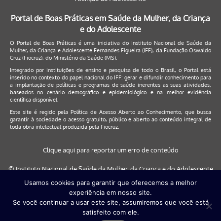
Portal de Boas Práticas em Saúde da Mulher, da Criança
e do Adolescente
O Portal de Boas Práticas é uma iniciativa do Instituto Nacional de Saúde da
Mulher, da Criança e Adolescente Fernandes Figueira (IFF), da Fundação Oswaldo
Cruz (Fiocruz), do Ministério da Saúde (MS).
Integrado por instituições de ensino e pesquisa de todo o Brasil, o Portal está
inserido no contexto do papel nacional do IFF: gerar e difundir conhecimento para
a implantação de políticas e programas de saúde inerentes as suas atividades,
baseados no cenário demográfico e epidemiológico e na melhor evidência
científica disponível.
Este site é regido pela
Política de Acesso Aberto ao Conhecimento
, que busca
garantir à sociedade o acesso gratuito, público e aberto ao conteúdo integral de
toda obra intelectual produzida pela Fiocruz.
Clique aqui para reportar um erro de conteúdo
© Instituto Nacional de Saúde da Mulher, da Criança e do Adolescente
Fernandes Figueira (IFF/Fiocruz), 2017
Usamos cookies para garantir que oferecemos a melhor
experiência em nosso site.
Este site será melhor visualizado nos navegadores: Google Chrome (a
Se você continuar a usar este site, assumiremos que você está
partir da versão 30) | Internet Explorer (a partir da versão 9) | FireFox (
satisfeito com ele.
a partir da versão 29)