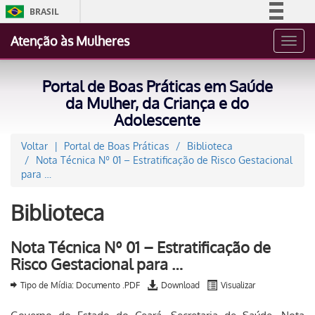
BRASIL
Simplifique!
Atenção às Mulheres
Toggl
Comunica BR
navig
Participe
Portal de Boas Práticas em Saúde
Acesso à informação
da Mulher, da Criança e do
Adolescente
Legislação
Canais
Voltar
Portal de Boas Práticas
Biblioteca
Nota Técnica Nº 01 – Estratificação de Risco Gestacional
para …
Biblioteca
Nota Técnica Nº 01 – Estratificação de
Risco Gestacional para …
Tipo de Mídia: Documento .PDF
Download
Visualizar