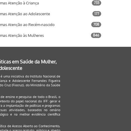
mas Atenção à Criança
733
mas Atenção ao Adolescente
177
mas Atenção ao Recém-nascido
708
mas Atenção às Mulheres
846
áticas em Saúde da Mulher,
Adolescente
 é uma iniciativa do Instituto Nacional de
ança e Adolescente Fernandes Figueira
o Cruz (Fiocruz), do Ministério da Saúde
s de ensino e pesquisa de todo o Brasil, o
ontexto do papel nacional do IFF: gerar e
a a implantação de políticas e programas
suas atividades, baseados no cenário
ógico e na melhor evidência científica
lítica de Acesso Aberto ao Conhecimento
,
edade o acesso gratuito, público e aberto