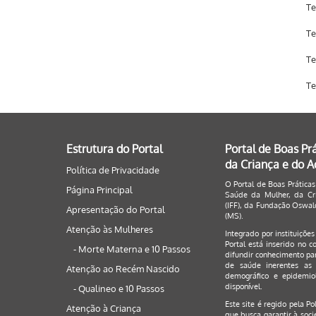
Te
Te
Te
Te
Estrutura do Portal
Portal de Boas Pr
da Criança e do 
Política de Privacidade
O Portal de Boas Práticas
Página Principal
Saúde da Mulher, da Cri
(IFF), da Fundação Oswald
Apresentação do Portal
(MS).
Atenção às Mulheres
Integrado por instituiçõe
Portal está inserido no c
- Morte Materna e 10 Passos
difundir conhecimento par
de saúde inerentes as 
Atenção ao Recém Nascido
demográfico e epidemiol
disponível.
- Qualineo e 10 Passos
Este site é regido pela
Po
Atenção à Criança
que busca garantir à soci