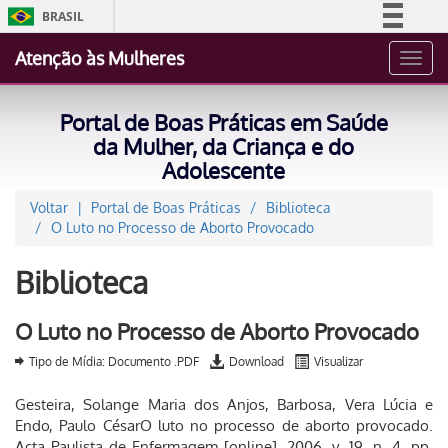
BRASIL
Simplifique!
Atenção às Mulheres
Toggl
Comunica BR
navig
Participe
Portal de Boas Práticas em Saúde
Acesso à informação
da Mulher, da Criança e do
Adolescente
Legislação
Canais
Voltar
Portal de Boas Práticas
Biblioteca
O Luto no Processo de Aborto Provocado
Biblioteca
O Luto no Processo de Aborto Provocado
Tipo de Mídia: Documento .PDF
Download
Visualizar
Gesteira, Solange Maria dos Anjos, Barbosa, Vera Lúcia e
Endo, Paulo CésarO luto no processo de aborto provocado.
Acta Paulista de Enfermagem [online]. 2006, v. 19, n. 4, pp.