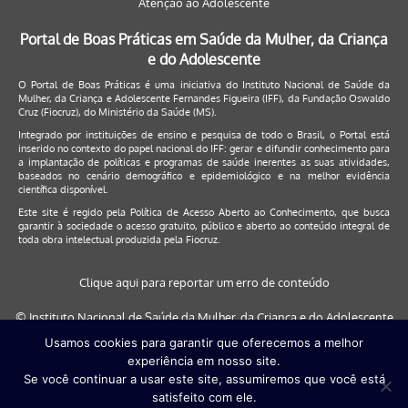
Atenção ao Adolescente
Portal de Boas Práticas em Saúde da Mulher, da Criança
e do Adolescente
O Portal de Boas Práticas é uma iniciativa do Instituto Nacional de Saúde da
Mulher, da Criança e Adolescente Fernandes Figueira (IFF), da Fundação Oswaldo
Cruz (Fiocruz), do Ministério da Saúde (MS).
Integrado por instituições de ensino e pesquisa de todo o Brasil, o Portal está
inserido no contexto do papel nacional do IFF: gerar e difundir conhecimento para
a implantação de políticas e programas de saúde inerentes as suas atividades,
baseados no cenário demográfico e epidemiológico e na melhor evidência
científica disponível.
Este site é regido pela
Política de Acesso Aberto ao Conhecimento
, que busca
garantir à sociedade o acesso gratuito, público e aberto ao conteúdo integral de
toda obra intelectual produzida pela Fiocruz.
Clique aqui para reportar um erro de conteúdo
© Instituto Nacional de Saúde da Mulher, da Criança e do Adolescente
Fernandes Figueira (IFF/Fiocruz), 2017
Usamos cookies para garantir que oferecemos a melhor
experiência em nosso site.
Este site será melhor visualizado nos navegadores: Google Chrome (a
Se você continuar a usar este site, assumiremos que você está
partir da versão 30) | Internet Explorer (a partir da versão 9) | FireFox (
satisfeito com ele.
a partir da versão 29)