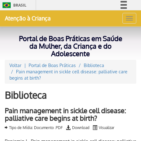
BRASIL
Simplifique!
Atenção à Criança
Toggl
Comunica BR
navig
Participe
Portal de Boas Práticas em Saúde
Acesso à informação
da Mulher, da Criança e do
Adolescente
Legislação
Canais
Voltar
Portal de Boas Práticas
Biblioteca
Pain management in sickle cell disease: palliative care
begins at birth?
Biblioteca
Pain management in sickle cell disease:
palliative care begins at birth?
Tipo de Mídia: Documento .PDF
Download
Visualizar