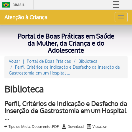
BRASIL
Simplifique!
Atenção à Criança
Toggl
Comunica BR
navig
Participe
Portal de Boas Práticas em Saúde
Acesso à informação
da Mulher, da Criança e do
Adolescente
Legislação
Canais
Voltar
Portal de Boas Práticas
Biblioteca
Perfil, Critérios de Indicação e Desfecho da Inserção de
Gastrostomia em um Hospital …
Biblioteca
Perfil, Critérios de Indicação e Desfecho da
Inserção de Gastrostomia em um Hospital
…
Tipo de Mídia: Documento .PDF
Download
Visualizar