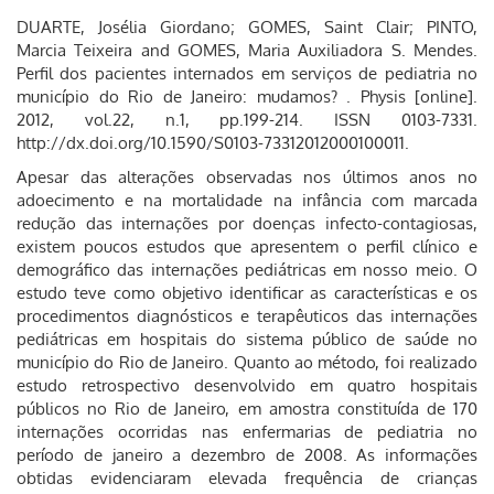
DUARTE, Josélia Giordano; GOMES, Saint Clair; PINTO,
Marcia Teixeira and GOMES, Maria Auxiliadora S. Mendes.
Perfil dos pacientes internados em serviços de pediatria no
município do Rio de Janeiro: mudamos? . Physis [online].
2012, vol.22, n.1, pp.199-214. ISSN 0103-7331.
http://dx.doi.org/10.1590/S0103-73312012000100011.
Apesar das alterações observadas nos últimos anos no
adoecimento e na mortalidade na infância com marcada
redução das internações por doenças infecto-contagiosas,
existem poucos estudos que apresentem o perfil clínico e
demográfico das internações pediátricas em nosso meio. O
estudo teve como objetivo identificar as características e os
procedimentos diagnósticos e terapêuticos das internações
pediátricas em hospitais do sistema público de saúde no
município do Rio de Janeiro. Quanto ao método, foi realizado
estudo retrospectivo desenvolvido em quatro hospitais
públicos no Rio de Janeiro, em amostra constituída de 170
internações ocorridas nas enfermarias de pediatria no
período de janeiro a dezembro de 2008. As informações
obtidas evidenciaram elevada frequência de crianças