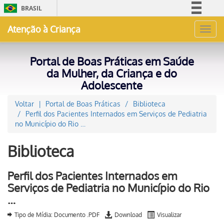
BRASIL
Simplifique!
Atenção à Criança
Toggl
Comunica BR
navig
Participe
Portal de Boas Práticas em Saúde
Acesso à informação
da Mulher, da Criança e do
Adolescente
Legislação
Canais
Voltar
Portal de Boas Práticas
Biblioteca
Perfil dos Pacientes Internados em Serviços de Pediatria
no Município do Rio …
Biblioteca
Perfil dos Pacientes Internados em
Serviços de Pediatria no Município do Rio
…
Tipo de Mídia: Documento .PDF
Download
Visualizar