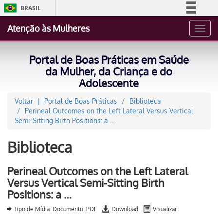
BRASIL
Simplifique!
Atenção às Mulheres
Toggl
Comunica BR
navig
Participe
Portal de Boas Práticas em Saúde
Acesso à informação
da Mulher, da Criança e do
Adolescente
Legislação
Canais
Voltar
Portal de Boas Práticas
Biblioteca
Perineal Outcomes on the Left Lateral Versus Vertical
Semi-Sitting Birth Positions: a …
Biblioteca
Perineal Outcomes on the Left Lateral
Versus Vertical Semi-Sitting Birth
Positions: a …
Tipo de Mídia: Documento .PDF
Download
Visualizar