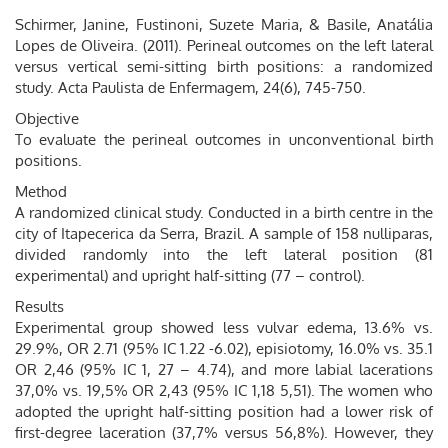
Schirmer, Janine, Fustinoni, Suzete Maria, & Basile, Anatália
Lopes de Oliveira. (2011). Perineal outcomes on the left lateral
versus vertical semi-sitting birth positions: a randomized
study. Acta Paulista de Enfermagem, 24(6), 745-750.
Objective
To evaluate the perineal outcomes in unconventional birth
positions.
Method
A randomized clinical study. Conducted in a birth centre in the
city of Itapecerica da Serra, Brazil. A sample of 158 nulliparas,
divided randomly into the left lateral position (81
experimental) and upright half-sitting (77 – control).
Results
Experimental group showed less vulvar edema, 13.6% vs.
29.9%, OR 2.71 (95% IC 1.22 -6.02), episiotomy, 16.0% vs. 35.1
OR 2,46 (95% IC 1, 27 – 4.74), and more labial lacerations
37,0% vs. 19,5% OR 2,43 (95% IC 1,18 5,51). The women who
adopted the upright half-sitting position had a lower risk of
first-degree laceration (37,7% versus 56,8%). However, they