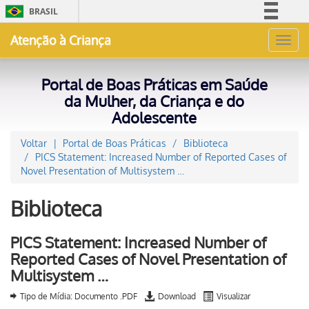
BRASIL
Simplifique!
Atenção à Criança
Toggl
Comunica BR
navig
Participe
Portal de Boas Práticas em Saúde
Acesso à informação
da Mulher, da Criança e do
Adolescente
Legislação
Canais
Voltar
Portal de Boas Práticas
Biblioteca
PICS Statement: Increased Number of Reported Cases of
Novel Presentation of Multisystem …
Biblioteca
PICS Statement: Increased Number of
Reported Cases of Novel Presentation of
Multisystem …
Tipo de Mídia: Documento .PDF
Download
Visualizar