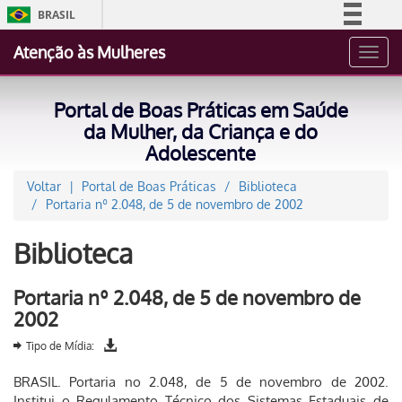
BRASIL
Simplifique!
Atenção às Mulheres
Toggl
Comunica BR
navig
Participe
Portal de Boas Práticas em Saúde
Acesso à informação
da Mulher, da Criança e do
Adolescente
Legislação
Canais
Voltar
Portal de Boas Práticas
Biblioteca
Portaria nº 2.048, de 5 de novembro de 2002
Biblioteca
Portaria nº 2.048, de 5 de novembro de
2002
Tipo de Mídia:
BRASIL. Portaria no 2.048, de 5 de novembro de 2002.
Institui o Regulamento Técnico dos Sistemas Estaduais de