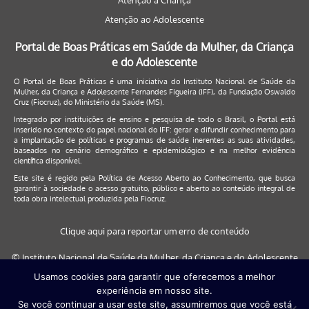
Atenção à Criança
Atenção ao Adolescente
Portal de Boas Práticas em Saúde da Mulher, da Criança
e do Adolescente
O Portal de Boas Práticas é uma iniciativa do Instituto Nacional de Saúde da
Mulher, da Criança e Adolescente Fernandes Figueira (IFF), da Fundação Oswaldo
Cruz (Fiocruz), do Ministério da Saúde (MS).
Integrado por instituições de ensino e pesquisa de todo o Brasil, o Portal está
inserido no contexto do papel nacional do IFF: gerar e difundir conhecimento para
a implantação de políticas e programas de saúde inerentes as suas atividades,
baseados no cenário demográfico e epidemiológico e na melhor evidência
científica disponível.
Este site é regido pela
Política de Acesso Aberto ao Conhecimento
, que busca
garantir à sociedade o acesso gratuito, público e aberto ao conteúdo integral de
toda obra intelectual produzida pela Fiocruz.
Clique aqui para reportar um erro de conteúdo
© Instituto Nacional de Saúde da Mulher, da Criança e do Adolescente
Fernandes Figueira (IFF/Fiocruz), 2017
Usamos cookies para garantir que oferecemos a melhor
experiência em nosso site.
Este site será melhor visualizado nos navegadores: Google Chrome (a
Se você continuar a usar este site, assumiremos que você está
partir da versão 30) | Internet Explorer (a partir da versão 9) | FireFox (