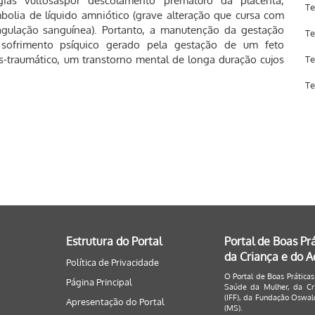
ragias vultosaspor descolamento prematuro da placenta,
Te
bolia de líquido amniótico (grave alteração que cursa com
coagulação sanguínea). Portanto, a manutenção da gestação
Te
 sofrimento psíquico gerado pela gestação de um feto
-traumático, um transtorno mental de longa duração cujos
Te
Te
Estrutura do Portal
Portal de Boas Pr
da Criança e do 
Política de Privacidade
O Portal de Boas Práticas
Página Principal
Saúde da Mulher, da Cri
(IFF), da Fundação Oswald
Apresentação do Portal
(MS).