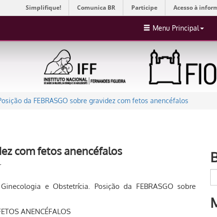
Simplifique!
Comunica BR
Participe
Acesso à infor
Menu Principal
Posição da FEBRASGO sobre gravidez com fetos anencéfalos
ez com fetos anencéfalos
r
e Ginecologia e Obstetrícia. Posição da FEBRASGO sobre
FETOS ANENCÉFALOS