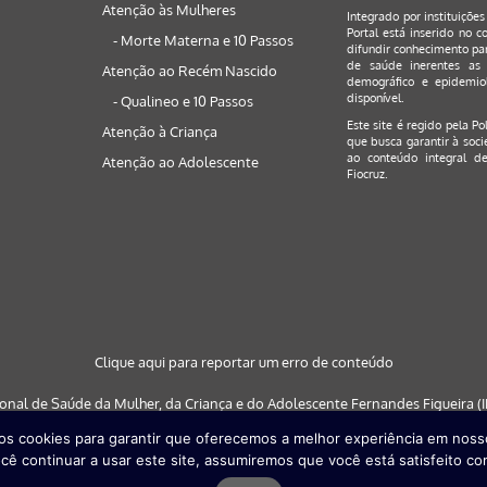
Atenção às Mulheres
Integrado por instituiçõe
Portal está inserido no c
- Morte Materna e 10 Passos
difundir conhecimento par
de saúde inerentes as 
Atenção ao Recém Nascido
demográfico e epidemiol
disponível.
- Qualineo e 10 Passos
Este site é regido pela
Po
Atenção à Criança
que busca garantir à soci
ao conteúdo integral de
Atenção ao Adolescente
Fiocruz.
Clique aqui para reportar um erro de conteúdo
ional de Saúde da Mulher, da Criança e do Adolescente Fernandes Figueira (IF
s cookies para garantir que oferecemos a melhor experiência em nosso
 nos navegadores: Google Chrome (a partir da versão 30) | Internet Explorer (a
cê continuar a usar este site, assumiremos que você está satisfeito co
partir da versão 29)