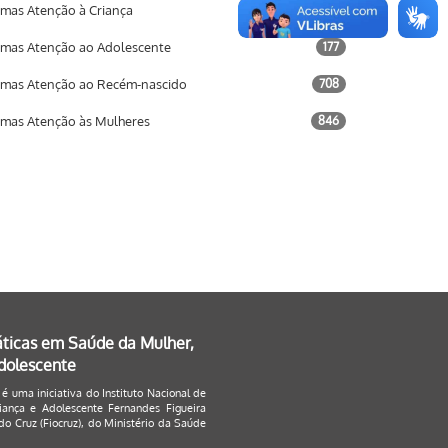
mas Atenção à Criança
733
mas Atenção ao Adolescente
177
mas Atenção ao Recém-nascido
708
mas Atenção às Mulheres
846
áticas em Saúde da Mulher,
Adolescente
 é uma iniciativa do Instituto Nacional de
ança e Adolescente Fernandes Figueira
o Cruz (Fiocruz), do Ministério da Saúde