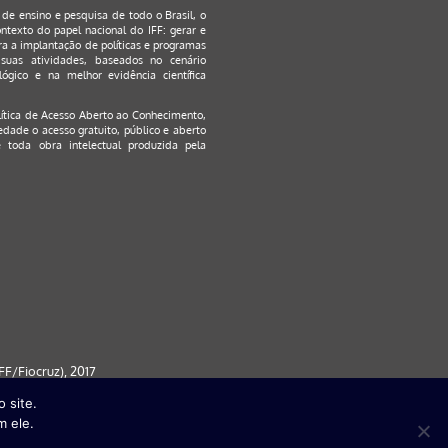
s de ensino e pesquisa de todo o Brasil, o
ontexto do papel nacional do IFF: gerar e
a a implantação de políticas e programas
suas atividades, baseados no cenário
ógico e na melhor evidência científica
lítica de Acesso Aberto ao Conhecimento
,
edade o acesso gratuito, público e aberto
 toda obra intelectual produzida pela
F/Fiocruz), 2017
 site.
 partir da versão 9) | FireFox ( a
m ele.