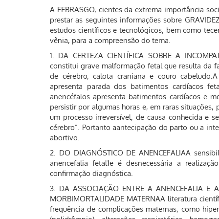
A FEBRASGO, cientes da extrema importância soci
prestar as seguintes informações sobre GRAVI
estudos científicos e tecnológicos, bem como tec
vênia, para a compreensão do tema.
1. DA CERTEZA CIENTÍFICA SOBRE A INCOMPAT
constitui grave malformação fetal que resulta da
de cérebro, calota craniana e couro cabeludo.
apresenta parada dos batimentos cardíacos fet
anencéfalos apresenta batimentos cardíacos e mo
persistir por algumas horas e, em raras situações, 
um processo irreversível, de causa conhecida e s
cérebro”. Portanto aantecipação do parto ou a int
abortivo.
2. DO DIAGNÓSTICO DE ANENCEFALIAA sensibilid
anencefalia fetal1e é desnecessária a realiza
confirmação diagnóstica.
3. DA ASSOCIAÇÃO ENTRE A ANENCEFALIA E 
MORBIMORTALIDADE MATERNAA literatura científica
frequência de complicações maternas, como hiper