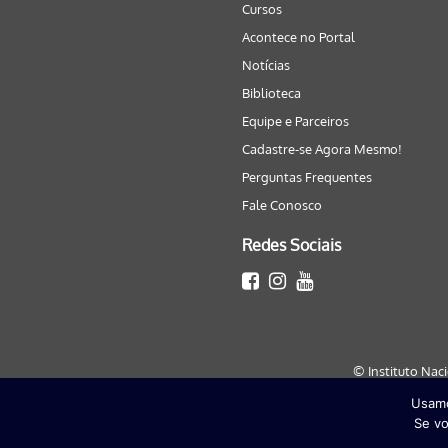
Cursos
Acontece no Portal
Notícias
Biblioteca
Equipe e Parceiros
Cadastre-se Agora Mesmo!
Perguntas Frequentes
Fale Conosco
Redes Sociais
© Instituto Nac
Usamo
Este site será melhor visualizado
Se vo