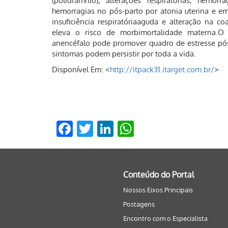
(polidrâmnio), alterações respiratórias, hemor
hemorragias no pós-parto por atonia uterina e em
insuficiência respiratóriaaguda e alteração na 
eleva o risco de morbimortalidade materna.O
anencéfalo pode promover quadro de estresse pós
sintomas podem persistir por toda a vida.
Disponível Em: <
http://itpack31.itarget.com.br/
>
Facebook
Twitter
LinkedIn
WhatsApp
Conteúdo do Portal
Nossos Eixos Principais
Postagens
Encontro com o Especialista