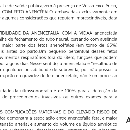
al e de saúde pública,vem à presença de Vossa Excelência,
DEZ COM FETO ANENCÉFALO, embasadas exclusivamente em
er algumas considerações que reputam imprescindíveis, data
IBILIDADE DA ANENCEFALIA COM A VIDAA anencefalia
 falha de fechamento do tubo neural, cursando com ausência
A maior parte dos fetos anencéfalos (em torno de 65%)
ais antes do parto.Um pequeno percentual desses fetos
vimentos respiratórios fora do útero, funções que podem
por alguns dias.Nesse sentido, a anencefalia é “resultado de
em qualquer possibilidade de sobrevida, por não possuir o
errupção da gravidez de feto anencéfalo, não é um processo
ade da ultrassonografia é de 100% para a detecção da
ção de procedimentos invasivos ou outros exames para a
AS COMPLICAÇÕES MATERNAS E DO ELEVADO RISCO DE
A
 demonstra a associação entre anencefalia fetal e maior
tensão arterial e aumento do volume de líquido amniótico