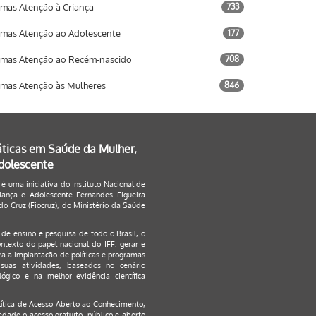
mas Atenção à Criança
733
mas Atenção ao Adolescente
177
mas Atenção ao Recém-nascido
708
mas Atenção às Mulheres
846
áticas em Saúde da Mulher,
Adolescente
 é uma iniciativa do Instituto Nacional de
ança e Adolescente Fernandes Figueira
o Cruz (Fiocruz), do Ministério da Saúde
s de ensino e pesquisa de todo o Brasil, o
ontexto do papel nacional do IFF: gerar e
a a implantação de políticas e programas
suas atividades, baseados no cenário
ógico e na melhor evidência científica
lítica de Acesso Aberto ao Conhecimento
,
edade o acesso gratuito, público e aberto