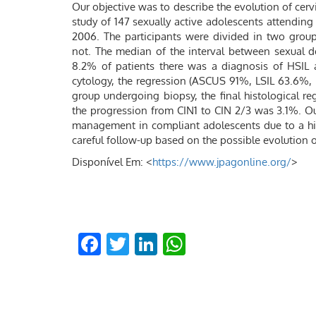
Our objective was to describe the evolution of cervi
study of 147 sexually active adolescents attending
2006. The participants were divided in two grou
not. The median of the interval between sexual 
8.2% of patients there was a diagnosis of HSIL a
cytology, the regression (ASCUS 91%, LSIL 63.6%, 
group undergoing biopsy, the final histological r
the progression from CIN1 to CIN 2/3 was 3.1%. O
management in compliant adolescents due to a hi
careful follow-up based on the possible evolution o
Disponível Em: <
https://www.jpagonline.org/
>
Facebook
Twitter
LinkedIn
WhatsApp