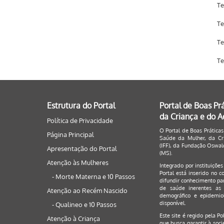
Te
Te
Te
Te
Estrutura do Portal
Portal de Boas Pr
da Criança e do 
Política de Privacidade
O Portal de Boas Práticas
Página Principal
Saúde da Mulher, da Cri
(IFF), da Fundação Oswald
Apresentação do Portal
(MS).
Atenção às Mulheres
Integrado por instituiçõe
Portal está inserido no c
- Morte Materna e 10 Passos
difundir conhecimento par
de saúde inerentes as 
Atenção ao Recém Nascido
demográfico e epidemiol
disponível.
- Qualineo e 10 Passos
Este site é regido pela
Po
Atenção à Criança
que busca garantir à soci