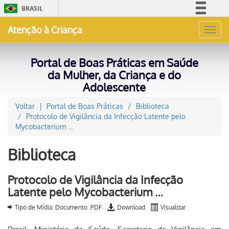
BRASIL
Simplifique!
Atenção à Criança
Toggl
Comunica BR
navig
Participe
Portal de Boas Práticas em Saúde
Acesso à informação
da Mulher, da Criança e do
Adolescente
Legislação
Canais
Voltar
Portal de Boas Práticas
Biblioteca
Protocolo de Vigilância da Infecção Latente pelo
Mycobacterium …
Biblioteca
Protocolo de Vigilância da Infecção
Latente pelo Mycobacterium …
Tipo de Mídia: Documento .PDF
Download
Visualizar