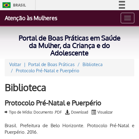
BRASIL
Simplifique!
Atenção às Mulheres
Toggl
Comunica BR
navig
Participe
Portal de Boas Práticas em Saúde
Acesso à informação
da Mulher, da Criança e do
Adolescente
Legislação
Canais
Voltar
Portal de Boas Práticas
Biblioteca
Protocolo Pré-Natal e Puerpério
Biblioteca
Protocolo Pré-Natal e Puerpério
Tipo de Mídia: Documento .PDF
Download
Visualizar
Brasil. Prefeitura de Belo Horizonte. Protocolo Pré-Natal e
Puerpério. 2016.