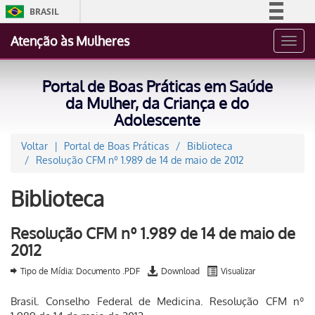
BRASIL
Simplifique!
Atenção às Mulheres
Toggl
Comunica BR
navig
Participe
Portal de Boas Práticas em Saúde
Acesso à informação
da Mulher, da Criança e do
Adolescente
Legislação
Canais
Voltar
Portal de Boas Práticas
Biblioteca
Resolução CFM nº 1.989 de 14 de maio de 2012
Biblioteca
Resolução CFM nº 1.989 de 14 de maio de
2012
Tipo de Mídia: Documento .PDF
Download
Visualizar
Brasil. Conselho Federal de Medicina. Resolução CFM nº