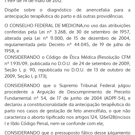
1.989 de 14 de maio de 2012.
Dispõe sobre o diagnóstico de anencefalia para a
antecipação terapêutica do parto e dá outras providências.
O CONSELHO FEDERAL DE MEDICINA,no uso das atribuições
conferidas pela Lei nº 3.268, de 30 de setembro de 1957,
alterada pela Lei nº 11.000, de 15 de dezembro de 2004,
regulamentada pelo Decreto nº 44.045, de 19 de julho de
1958, e
CONSIDERANDO o Código de Ética Médica (Resolução CFM
nº 1.931/09, publicada no D.O.U. de 24 de setembro de 2009,
Seção I, p. 90, republicada no D.O.U. de 13 de outubro de
2009, Seção I, p.173);
CONSIDERANDO que o Supremo Tribunal Federal julgou
procedente a Arguição de Descumprimento de Preceito
Fundamental nº 54, de 17 de junho de 2004 (ADPF-54), e
declarou a constitucionalidade da antecipação terapêutica do
parto nos casos de gestação de feto anencéfalo, o que não
caracteriza o aborto tipificado nos artigos 124, 126e128(incisos
I e II)do Código Penal, nem se confunde com ele;
CONSIDERANDO que o pressuposto fático desse julgamento