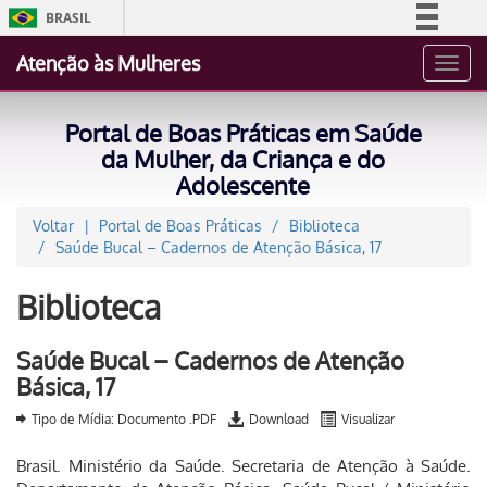
BRASIL
Simplifique!
Atenção às Mulheres
Toggl
Comunica BR
navig
Participe
Portal de Boas Práticas em Saúde
Acesso à informação
da Mulher, da Criança e do
Adolescente
Legislação
Canais
Voltar
Portal de Boas Práticas
Biblioteca
Saúde Bucal – Cadernos de Atenção Básica, 17
Biblioteca
Saúde Bucal – Cadernos de Atenção
Básica, 17
Tipo de Mídia: Documento .PDF
Download
Visualizar
Brasil. Ministério da Saúde. Secretaria de Atenção à Saúde.