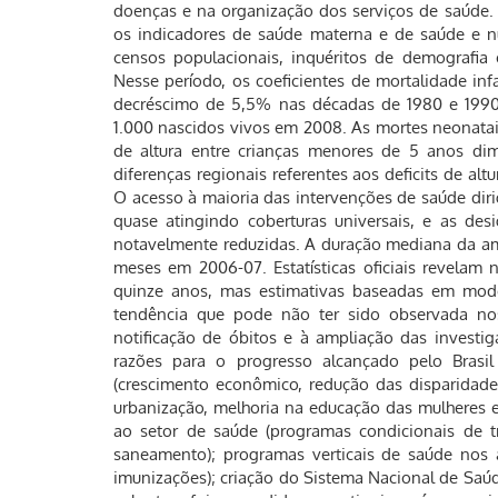
doenças e na organização dos serviços de saúde
os indicadores de saúde materna e de saúde e nutr
censos populacionais, inquéritos de demografia 
Nesse período, os coeficientes de mortalidade in
decréscimo de 5,5% nas décadas de 1980 e 1990
1.000 nascidos vivos em 2008. As mortes neonatai
de altura entre crianças menores de 5 anos d
diferenças regionais referentes aos deficits de al
O acesso à maioria das intervenções de saúde diri
quase atingindo coberturas universais, e as des
notavelmente reduzidas. A duração mediana da a
meses em 2006-07. Estatísticas oficiais revelam 
quinze anos, mas estimativas baseadas em mode
tendência que pode não ter sido observada no
notificação de óbitos e à ampliação das investi
razões para o progresso alcançado pelo Brasil
(crescimento econômico, redução das disparidade
urbanização, melhoria na educação das mulheres e
ao setor de saúde (programas condicionais de t
saneamento); programas verticais de saúde nos
imunizações); criação do Sistema Nacional de Saúd