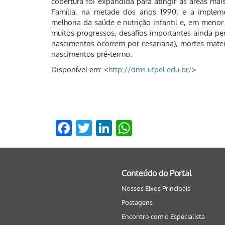
cobertura foi expandida para atingir as áreas m
Família, na metade dos anos 1990; e a impleme
melhoria da saúde e nutrição infantil e, em meno
muitos progressos, desafios importantes ainda pe
nascimentos ocorrem por cesariana), mortes mater
nascimentos pré-termo.
Disponível em: <
http://dms.ufpel.edu.br/
>
Facebook
Twitter
LinkedIn
WhatsApp
Conteúdo do Portal
Nossos Eixos Principais
Postagens
Encontro com o Especialista