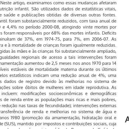
. Neste artigo, examinamos como essas mudanças afetaram
ição infantil. São utilizados dados de estatísticas vitais,
e saúde e publicações obtidas de diversas outras fontes.
fantil foram substancialmente reduzidos, com taxa anual de
 e 4,4% no período 2000-08, atingindo vinte mortes por
s foram responsáveis por 68% das mortes infantis. Deficits
iminuíram de 37%, em 1974-75, para 7%, em 2006-07. As
tura e à mortalidade de crianças foram igualmente reduzidas.
gidas às mães e às crianças foi substancialmente ampliado,
igualdades regionais de acesso a tais intervenções foram
mamentação aumentou de 2,5 meses nos anos 1970 para 14
níveis estáveis de mortalidade materna durante os últimos
los estatísticos indicam uma redução anual de 4%, uma
s dados de registro devido às melhorias no sistema de
gações sobre óbitos de mulheres em idade reprodutiva. As
 incluem: modificações socioeconômicas e demográficas
s de renda entre as populações mais ricas e mais pobres,
 redução nas taxas de fecundidade); intervenções externas
ransferência de renda e melhorias no sistema de água e
A
 anos 1980 (promoção da amamentação, hidratação oral e
e (SUS), mantido por impostos e contribuições sociais, cuja