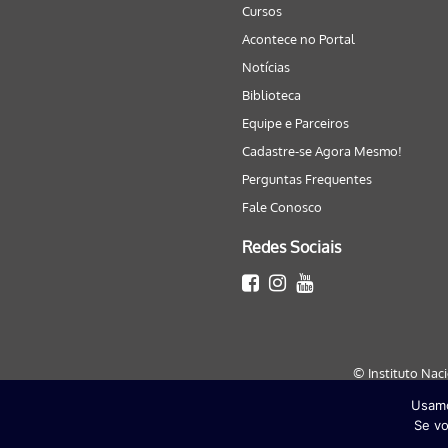
Cursos
Acontece no Portal
Notícias
Biblioteca
Equipe e Parceiros
Cadastre-se Agora Mesmo!
Perguntas Frequentes
Fale Conosco
Redes Sociais
© Instituto Nac
Usamo
Este site será melhor visualizado
Se vo