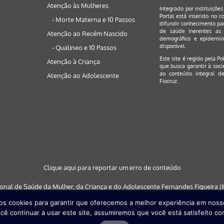
Atenção às Mulheres
Integrado por instituiçõe
Portal está inserido no c
- Morte Materna e 10 Passos
difundir conhecimento par
de saúde inerentes as 
Atenção ao Recém Nascido
demográfico e epidemiol
disponível.
- Qualineo e 10 Passos
Este site é regido pela
Po
Atenção à Criança
que busca garantir à soci
ao conteúdo integral de
Atenção ao Adolescente
Fiocruz.
Clique aqui para reportar um erro de conteúdo
ional de Saúde da Mulher, da Criança e do Adolescente Fernandes Figueira (IF
s cookies para garantir que oferecemos a melhor experiência em nosso
 nos navegadores: Google Chrome (a partir da versão 30) | Internet Explorer (a
cê continuar a usar este site, assumiremos que você está satisfeito co
partir da versão 29)