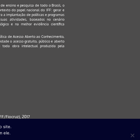
s de ensino e pesquisa de todo o Brasil, o
ontexto do papel nacional do IFF: gerar e
a a implantação de políticas e programas
suas atividades, baseados no cenário
ógico e na melhor evidência científica
lítica de Acesso Aberto ao Conhecimento
,
edade o acesso gratuito, público e aberto
 toda obra intelectual produzida pela
F/Fiocruz), 2017
 site.
 partir da versão 9) | FireFox ( a
m ele.