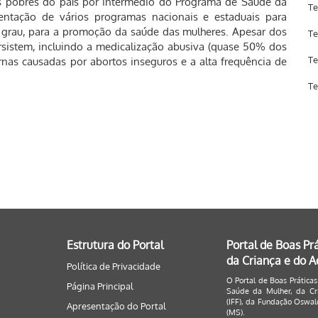
ais pobres do país por intermédio do Programa de Saúde da
Te
ntação de vários programas nacionais e estaduais para
r grau, para a promoção da saúde das mulheres. Apesar dos
Te
rsistem, incluindo a medicalização abusiva (quase 50% dos
Te
nas causadas por abortos inseguros e a alta frequência de
Te
Estrutura do Portal
Portal de Boas Pr
da Criança e do 
Política de Privacidade
O Portal de Boas Práticas
Página Principal
Saúde da Mulher, da Cri
(IFF), da Fundação Oswald
Apresentação do Portal
(MS).