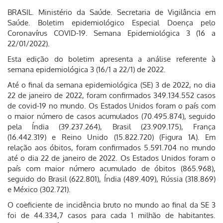
BRASIL. Ministério da Saúde. Secretaria de Vigilância em
Saúde. Boletim epidemiológico Especial Doença pelo
Coronavírus COVID-19. Semana Epidemiológica 3 (16 a
22/01/2022).
Esta edição do boletim apresenta a análise referente à
semana epidemiológica 3 (16/1 a 22/1) de 2022.
Até o final da semana epidemiológica (SE) 3 de 2022, no dia
22 de janeiro de 2022, foram confirmados 349.134.552 casos
de covid-19 no mundo. Os Estados Unidos foram o país com
o maior número de casos acumulados (70.495.874), seguido
pela Índia (39.237.264), Brasil (23.909.175), França
(16.442.319) e Reino Unido (15.822.720) (Figura 1A). Em
relação aos óbitos, foram confirmados 5.591.704 no mundo
até o dia 22 de janeiro de 2022. Os Estados Unidos foram o
país com maior número acumulado de óbitos (865.968),
seguido do Brasil (622.801), Índia (489.409), Rússia (318.869)
e México (302.721).
O coeficiente de incidência bruto no mundo ao final da SE 3
foi de 44.334,7 casos para cada 1 milhão de habitantes.