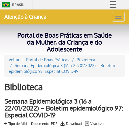
BRASIL
Simplifique!
Atenção à Criança
Toggl
Comunica BR
navig
Participe
Portal de Boas Práticas em Saúde
Acesso à informação
da Mulher, da Criança e do
Adolescente
Legislação
Canais
Voltar
Portal de Boas Práticas
Biblioteca
Semana Epidemiológica 3 (16 a 22/01/2022) – Boletim
epidemiológico 97: Especial COVID-19
Biblioteca
Semana Epidemiológica 3 (16 a
22/01/2022) – Boletim epidemiológico 97:
Especial COVID-19
Tipo de Mídia: Documento .PDF
Download
Visualizar