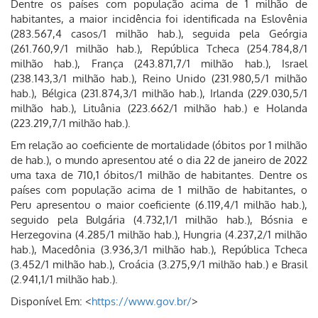
Dentre os países com população acima de 1 milhão de
habitantes, a maior incidência foi identificada na Eslovênia
(283.567,4 casos/1 milhão hab.), seguida pela Geórgia
(261.760,9/1 milhão hab.), República Tcheca (254.784,8/1
milhão hab.), França (243.871,7/1 milhão hab.), Israel
(238.143,3/1 milhão hab.), Reino Unido (231.980,5/1 milhão
hab.), Bélgica (231.874,3/1 milhão hab.), Irlanda (229.030,5/1
milhão hab.), Lituânia (223.662/1 milhão hab.) e Holanda
(223.219,7/1 milhão hab.).
Em relação ao coeficiente de mortalidade (óbitos por 1 milhão
de hab.), o mundo apresentou até o dia 22 de janeiro de 2022
uma taxa de 710,1 óbitos/1 milhão de habitantes. Dentre os
países com população acima de 1 milhão de habitantes, o
Peru apresentou o maior coeficiente (6.119,4/1 milhão hab.),
seguido pela Bulgária (4.732,1/1 milhão hab.), Bósnia e
Herzegovina (4.285/1 milhão hab.), Hungria (4.237,2/1 milhão
hab.), Macedônia (3.936,3/1 milhão hab.), República Tcheca
(3.452/1 milhão hab.), Croácia (3.275,9/1 milhão hab.) e Brasil
(2.941,1/1 milhão hab.).
Disponível Em: <
https://www.gov.br/
>