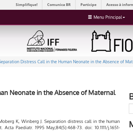
Simplifique!
Comunica BR
Participe
Acesso à infor
Menu Principal
Separation Distress Call in the Human Neonate in the Absence of Ma
uman Neonate in the Absence of Maternal
Moberg K, Winberg J. Separation distress call in the human
Acta Paediatr. 1995 May;84(5):468-73. doi: 10.1111/j.1651-