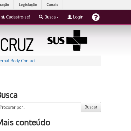
mação
Legislação
Canais
Cadastre-se!
Busca
Login
ternal Body Contact
Busca
Buscar
Mais conteúdo