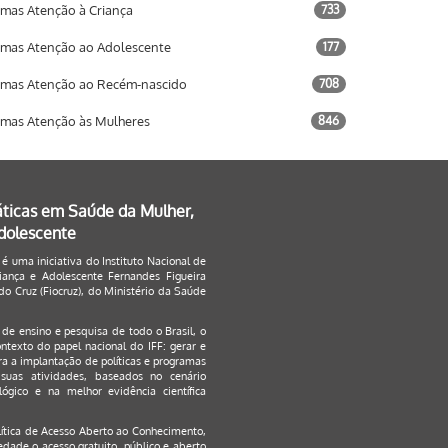
mas Atenção à Criança
733
mas Atenção ao Adolescente
177
mas Atenção ao Recém-nascido
708
mas Atenção às Mulheres
846
áticas em Saúde da Mulher,
Adolescente
 é uma iniciativa do Instituto Nacional de
ança e Adolescente Fernandes Figueira
o Cruz (Fiocruz), do Ministério da Saúde
s de ensino e pesquisa de todo o Brasil, o
ontexto do papel nacional do IFF: gerar e
a a implantação de políticas e programas
suas atividades, baseados no cenário
ógico e na melhor evidência científica
lítica de Acesso Aberto ao Conhecimento
,
edade o acesso gratuito, público e aberto