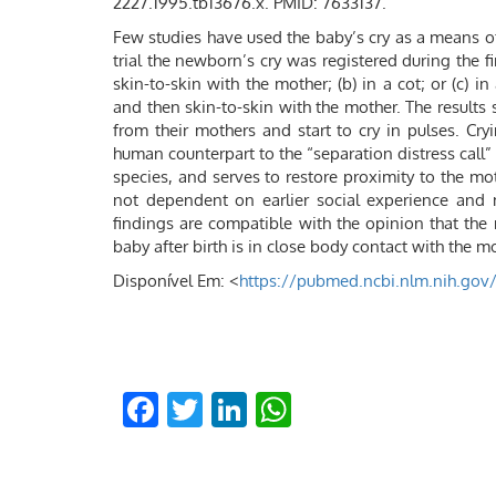
2227.1995.tb13676.x. PMID: 7633137.
Few studies have used the baby’s cry as a means of
trial the newborn’s cry was registered during the fi
skin-to-skin with the mother; (b) in a cot; or (c) i
and then skin-to-skin with the mother. The results
from their mothers and start to cry in pulses. Cr
human counterpart to the “separation distress ca
species, and serves to restore proximity to the mo
not dependent on earlier social experience and 
findings are compatible with the opinion that the
baby after birth is in close body contact with the m
Disponível Em: <
https://pubmed.ncbi.nlm.nih.gov
Facebook
Twitter
LinkedIn
WhatsApp