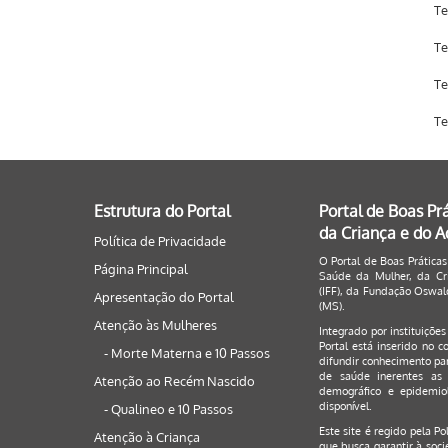
Te
Te
Te
Te
Estrutura do Portal
Portal de Boas Pr
da Criança e do 
Política de Privacidade
O Portal de Boas Práticas
Página Principal
Saúde da Mulher, da Cri
(IFF), da Fundação Oswald
Apresentação do Portal
(MS).
Atenção às Mulheres
Integrado por instituiçõe
Portal está inserido no c
- Morte Materna e 10 Passos
difundir conhecimento par
de saúde inerentes as 
Atenção ao Recém Nascido
demográfico e epidemiol
disponível.
- Qualineo e 10 Passos
Este site é regido pela
Po
Atenção à Criança
que busca garantir à soci