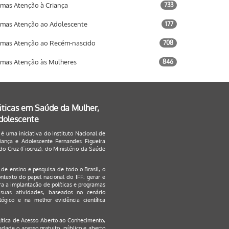
mas Atenção à Criança
733
mas Atenção ao Adolescente
177
mas Atenção ao Recém-nascido
708
mas Atenção às Mulheres
846
áticas em Saúde da Mulher,
Adolescente
 é uma iniciativa do Instituto Nacional de
ança e Adolescente Fernandes Figueira
o Cruz (Fiocruz), do Ministério da Saúde
s de ensino e pesquisa de todo o Brasil, o
ontexto do papel nacional do IFF: gerar e
a a implantação de políticas e programas
suas atividades, baseados no cenário
ógico e na melhor evidência científica
lítica de Acesso Aberto ao Conhecimento
,
edade o acesso gratuito, público e aberto