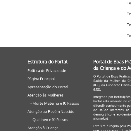
Te
Te
Te
Te
Estrutura do Portal
Portal de Boas Pr
da Criança e do 
Política de Privacidade
O Portal de Boas Práticas
Página Principal
Saúde da Mulher, da Cri
(IFF), da Fundação Oswald
Apresentação do Portal
(MS).
Atenção às Mulheres
Integrado por instituiçõe
Portal está inserido no c
- Morte Materna e 10 Passos
difundir conhecimento par
de saúde inerentes as 
Atenção ao Recém Nascido
demográfico e epidemiol
disponível.
- Qualineo e 10 Passos
Este site é regido pela
Po
Atenção à Criança
que busca garantir à soci