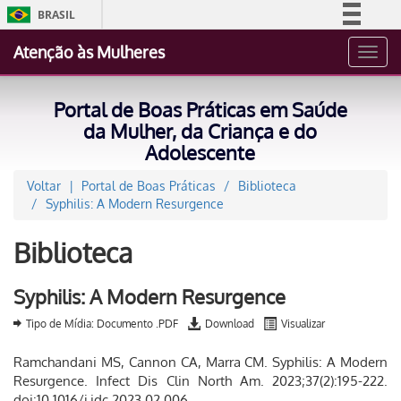
BRASIL
Simplifique!
Atenção às Mulheres
Toggl
Comunica BR
navig
Participe
Portal de Boas Práticas em Saúde
Acesso à informação
da Mulher, da Criança e do
Adolescente
Legislação
Canais
Voltar
Portal de Boas Práticas
Biblioteca
Syphilis: A Modern Resurgence
Biblioteca
Syphilis: A Modern Resurgence
Tipo de Mídia: Documento .PDF
Download
Visualizar
Ramchandani MS, Cannon CA, Marra CM. Syphilis: A Modern
Resurgence. Infect Dis Clin North Am. 2023;37(2):195-222.
doi:10.1016/j.idc.2023.02.006.