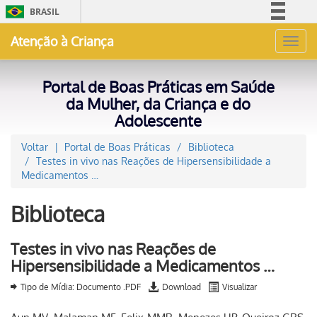
BRASIL
Simplifique!
Atenção à Criança
Toggl
Comunica BR
navig
Participe
Portal de Boas Práticas em Saúde
Acesso à informação
da Mulher, da Criança e do
Adolescente
Legislação
Canais
Voltar
Portal de Boas Práticas
Biblioteca
Testes in vivo nas Reações de Hipersensibilidade a
Medicamentos …
Biblioteca
Testes in vivo nas Reações de
Hipersensibilidade a Medicamentos …
Tipo de Mídia: Documento .PDF
Download
Visualizar