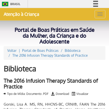
BRASIL
Simplifique!
Atenção à Criança
Toggl
Comunica BR
navig
Participe
Portal de Boas Práticas em Saúde
Acesso à informação
da Mulher, da Criança e do
Adolescente
Legislação
Canais
Voltar
Portal de Boas Práticas
Biblioteca
The 2016 Infusion Therapy Standards of Practice
Biblioteca
The 2016 Infusion Therapy Standards of
Practice
Tipo de Mídia: Documento .PDF
Download
Visualizar
Gorski, Lisa A. MS, RN, HHCNS-BC, CRNI®, FAAN The 2016