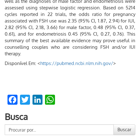
well as the diagnoses of male factor and endometriosis were
assessed using stepwise logistic regression. Based on 5214
cycles reported in 22 trials, the odds ratio for pregnancy
associated with FSH use was 2.35 (95% CI, 1.87, 2.94) for IUI,
2.82 (95% CI, 2.18, 3.66) for male factor, 0.48 (95% CI, 0.37,
0.61), and for endometriosis 0.45 (95% CI, 0.27, 0.76). This
summary of the best available evidence may prove useful in
counselling couples who are considering FSH and/or IUI
therapy.
Disponível Em: <
https://pubmed.ncbi.nlm.nih.gov/
>
Facebook
Twitter
LinkedIn
WhatsApp
Busca
Buscar