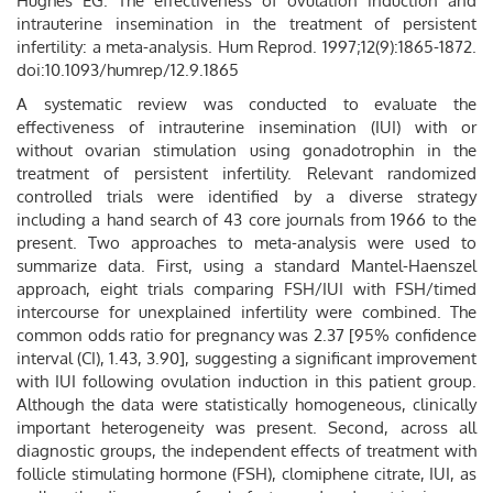
Hughes EG. The effectiveness of ovulation induction and
intrauterine insemination in the treatment of persistent
infertility: a meta-analysis. Hum Reprod. 1997;12(9):1865-1872.
doi:10.1093/humrep/12.9.1865
A systematic review was conducted to evaluate the
effectiveness of intrauterine insemination (IUI) with or
without ovarian stimulation using gonadotrophin in the
treatment of persistent infertility. Relevant randomized
controlled trials were identified by a diverse strategy
including a hand search of 43 core journals from 1966 to the
present. Two approaches to meta-analysis were used to
summarize data. First, using a standard Mantel-Haenszel
approach, eight trials comparing FSH/IUI with FSH/timed
intercourse for unexplained infertility were combined. The
common odds ratio for pregnancy was 2.37 [95% confidence
interval (CI), 1.43, 3.90], suggesting a significant improvement
with IUI following ovulation induction in this patient group.
Although the data were statistically homogeneous, clinically
important heterogeneity was present. Second, across all
diagnostic groups, the independent effects of treatment with
follicle stimulating hormone (FSH), clomiphene citrate, IUI, as