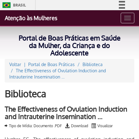
BRASIL
Simplifique!
Atenção às Mulheres
Toggl
Comunica BR
navig
Participe
Portal de Boas Práticas em Saúde
Acesso à informação
da Mulher, da Criança e do
Adolescente
Legislação
Canais
Voltar
Portal de Boas Práticas
Biblioteca
The Effectiveness of Ovulation Induction and
Intrauterine Insemination …
Biblioteca
The Effectiveness of Ovulation Induction
and Intrauterine Insemination …
Tipo de Mídia: Documento .PDF
Download
Visualizar