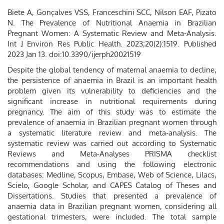
Biete A, Gonçalves VSS, Franceschini SCC, Nilson EAF, Pizato
N. The Prevalence of Nutritional Anaemia in Brazilian
Pregnant Women: A Systematic Review and Meta-Analysis.
Int J Environ Res Public Health. 2023;20(2):1519. Published
2023 Jan 13. doi:10.3390/ijerph20021519
Despite the global tendency of maternal anaemia to decline,
the persistence of anaemia in Brazil is an important health
problem given its vulnerability to deficiencies and the
significant increase in nutritional requirements during
pregnancy. The aim of this study was to estimate the
prevalence of anaemia in Brazilian pregnant women through
a systematic literature review and meta-analysis. The
systematic review was carried out according to Systematic
Reviews and Meta-Analyses PRISMA checklist
recommendations and using the following electronic
databases: Medline, Scopus, Embase, Web of Science, Lilacs,
Scielo, Google Scholar, and CAPES Catalog of Theses and
Dissertations. Studies that presented a prevalence of
anaemia data in Brazilian pregnant women, considering all
gestational trimesters, were included. The total sample