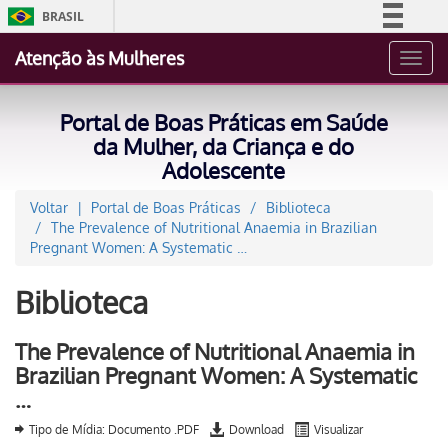
BRASIL
Simplifique!
Atenção às Mulheres
Toggl
Comunica BR
navig
Participe
Portal de Boas Práticas em Saúde
Acesso à informação
da Mulher, da Criança e do
Adolescente
Legislação
Canais
Voltar
Portal de Boas Práticas
Biblioteca
The Prevalence of Nutritional Anaemia in Brazilian
Pregnant Women: A Systematic …
Biblioteca
The Prevalence of Nutritional Anaemia in
Brazilian Pregnant Women: A Systematic
…
Tipo de Mídia: Documento .PDF
Download
Visualizar