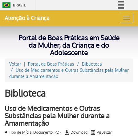
BRASIL
Simplifique!
Atenção à Criança
Toggl
Comunica BR
navig
Participe
Portal de Boas Práticas em Saúde
Acesso à informação
da Mulher, da Criança e do
Adolescente
Legislação
Canais
Voltar
Portal de Boas Práticas
Biblioteca
Uso de Medicamentos e Outras Substâncias pela Mulher
durante a Amamentação
Biblioteca
Uso de Medicamentos e Outras
Substâncias pela Mulher durante a
Amamentação
Tipo de Mídia: Documento .PDF
Download
Visualizar