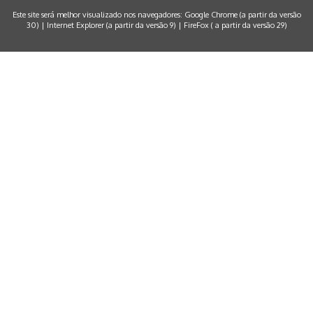
Este site será melhor visualizado nos navegadores: Google Chrome (a partir da versão
30) | Internet Explorer (a partir da versão 9) | FireFox ( a partir da versão 29)