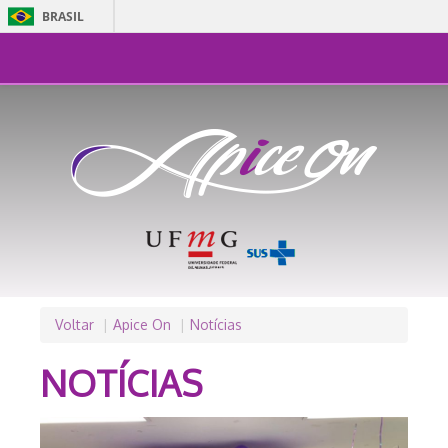
BRASIL
Simplifique!
Comunica BR
Participe
Acesso à inform
Legislação
Canais
Voltar
Apice On
Notícias
NOTÍCIAS