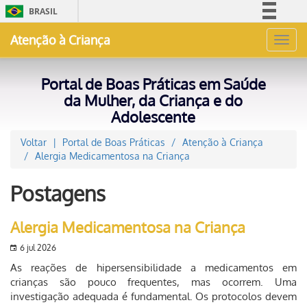
BRASIL
Simplifique!
Atenção à Criança
Toggl
Comunica BR
navig
Participe
Portal de Boas Práticas em Saúde
Acesso à informação
da Mulher, da Criança e do
Adolescente
Legislação
Canais
Voltar
Portal de Boas Práticas
Atenção à Criança
Alergia Medicamentosa na Criança
Postagens
Alergia Medicamentosa na Criança
6 jul 2026
As reações de hipersensibilidade a medicamentos em
crianças são pouco frequentes, mas ocorrem. Uma
investigação adequada é fundamental. Os protocolos devem