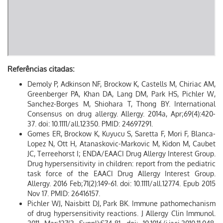
Referências citadas:
Demoly P, Adkinson NF, Brockow K, Castells M, Chiriac AM,
Greenberger PA, Khan DA, Lang DM, Park HS, Pichler W,
Sanchez-Borges M, Shiohara T, Thong BY. International
Consensus on drug allergy. Allergy. 2014a, Apr;69(4):420-
37. doi: 10.1111/all.12350. PMID: 24697291.
Gomes ER, Brockow K, Kuyucu S, Saretta F, Mori F, Blanca-
Lopez N, Ott H, Atanaskovic-Markovic M, Kidon M, Caubet
JC, Terreehorst I; ENDA/EAACI Drug Allergy Interest Group.
Drug hypersensitivity in children: report from the pediatric
task force of the EAACI Drug Allergy Interest Group.
Allergy. 2016 Feb;71(2):149-61. doi: 10.1111/all.12774. Epub 2015
Nov 17. PMID: 26416157.
Pichler WJ, Naisbitt DJ, Park BK. Immune pathomechanism
of drug hypersensitivity reactions. J Allergy Clin Immunol.