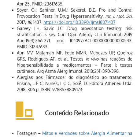
Apr 25. PMID: 23617635.
Soyer, O.; Sahiner, U.M.; Sekerel, B.E. Pro and Contra:
Provocation Tests in Drug Hypersensitivity.
Int. J. Mol.
Sci
.
2017,
18
, 1437.
https://doi.org/10.3390/ijms18071437
Garvey LH, Savic LC. Drug provocation testing: risk
stratification is key. Curr Opin Allergy Clin Immunol. 2019
Aug;19(4):266-271. doi: 10.1097/ACI.0000000000000543.
PMID: 31247633.
Aun MV, Malaman MF, Felix MMR, Menezes UP, Queiroz
GRS, Rodrigues AT, et al. Testes
in vivo
nas reações de
hipersensibilidade a medicamentos – Parte I: testes
cutâneos. Arq Asma Alerg Imunol. 2018;2(4):390-398
Alergias aos Fármacos: do diagnóstico ao tratamento.
Ensina, L F C; Nunes, I C C, Solé, D. Editora Atheneu Ltda.
2018, 306 p. ISBN: 9788538809173.
Conteúdo Relacionado
Postagem –
Mitos e Verdades sobre Alergia Alimentar na