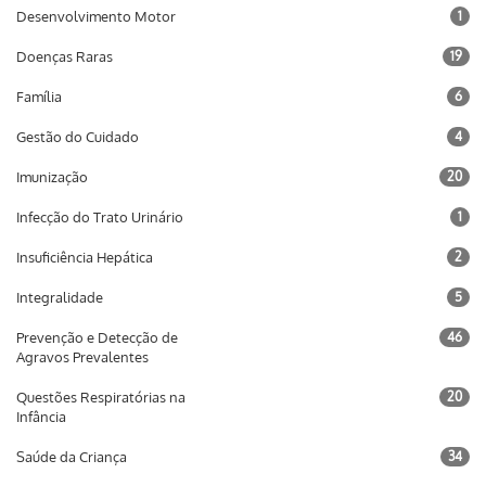
Desenvolvimento Motor
1
Doenças Raras
19
Família
6
Gestão do Cuidado
4
Imunização
20
Infecção do Trato Urinário
1
Insuficiência Hepática
2
Integralidade
5
Prevenção e Detecção de
46
Agravos Prevalentes
Questões Respiratórias na
20
Infância
Saúde da Criança
34