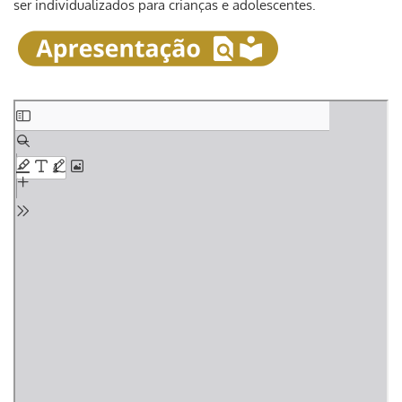
ser individualizados para crianças e adolescentes.
Skip
to
PDF
content