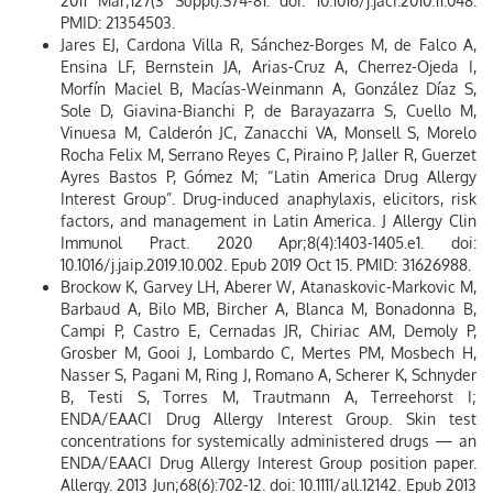
2011 Mar;127(3 Suppl):S74-81. doi: 10.1016/j.jaci.2010.11.048.
PMID: 21354503.
Jares EJ, Cardona Villa R, Sánchez-Borges M, de Falco A,
Ensina LF, Bernstein JA, Arias-Cruz A, Cherrez-Ojeda I,
Morfín Maciel B, Macías-Weinmann A, González Díaz S,
Sole D, Giavina-Bianchi P, de Barayazarra S, Cuello M,
Vinuesa M, Calderón JC, Zanacchi VA, Monsell S, Morelo
Rocha Felix M, Serrano Reyes C, Piraino P, Jaller R, Guerzet
Ayres Bastos P, Gómez M; “Latin America Drug Allergy
Interest Group”. Drug-induced anaphylaxis, elicitors, risk
factors, and management in Latin America. J Allergy Clin
Immunol Pract. 2020 Apr;8(4):1403-1405.e1. doi:
10.1016/j.jaip.2019.10.002. Epub 2019 Oct 15. PMID: 31626988.
Brockow K, Garvey LH, Aberer W, Atanaskovic-Markovic M,
Barbaud A, Bilo MB, Bircher A, Blanca M, Bonadonna B,
Campi P, Castro E, Cernadas JR, Chiriac AM, Demoly P,
Grosber M, Gooi J, Lombardo C, Mertes PM, Mosbech H,
Nasser S, Pagani M, Ring J, Romano A, Scherer K, Schnyder
B, Testi S, Torres M, Trautmann A, Terreehorst I;
ENDA/EAACI Drug Allergy Interest Group. Skin test
concentrations for systemically administered drugs — an
ENDA/EAACI Drug Allergy Interest Group position paper.
Allergy. 2013 Jun;68(6):702-12. doi: 10.1111/all.12142. Epub 2013