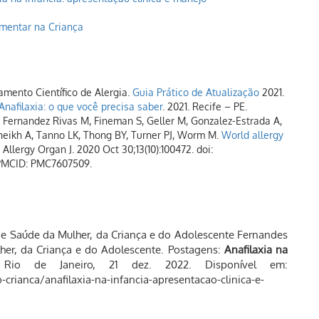
imentar na Criança
amento Científico de Alergia.
Guia Prático de Atualização
2021.
Anafilaxia: o que você precisa saber
. 2021. Recife – PE.
, Fernandez Rivas M, Fineman S, Geller M, Gonzalez-Estrada A,
eikh A, Tanno LK, Thong BY, Turner PJ, Worm M.
World allergy
 Allergy Organ J. 2020 Oct 30;13(10):100472. doi:
 PMCID: PMC7607509.
Saúde da Mulher, da Criança e do Adolescente Fernandes
lher, da Criança e do Adolescente. Postagens:
Anafilaxia na
 Rio de Janeiro, 21 dez. 2022. Disponível em:
o-crianca/anafilaxia-na-infancia-apresentacao-clinica-e-