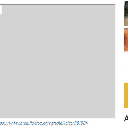
A
ps://www.arca.fiocruz.br/handle/icict/58158
>