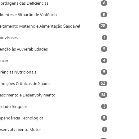
ordagens das Deficiências
6
identes e Situação de Violência
11
eitamento Materno e Alimentação Saudável
28
boviroses
1
enção às Vulnerabilidades
5
ncer
4
rências Nutricionais
5
ndições Crônicas de Saúde
52
escimento e Desenvolvimento
34
idado Singular
3
pendência Tecnológica
5
senvolvimento Motor
1