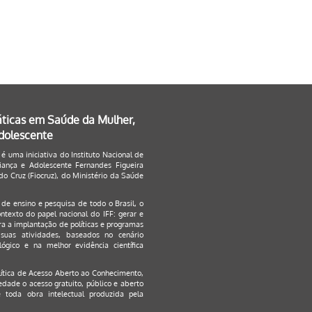
áticas em Saúde da Mulher,
Adolescente
 é uma iniciativa do Instituto Nacional de
ança e Adolescente Fernandes Figueira
o Cruz (Fiocruz), do Ministério da Saúde
s de ensino e pesquisa de todo o Brasil, o
ontexto do papel nacional do IFF: gerar e
a a implantação de políticas e programas
suas atividades, baseados no cenário
ógico e na melhor evidência científica
lítica de Acesso Aberto ao Conhecimento
,
edade o acesso gratuito, público e aberto
 toda obra intelectual produzida pela