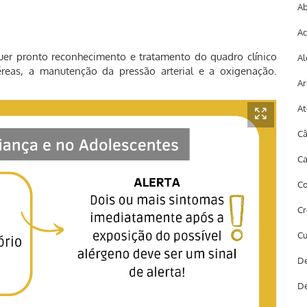
Ab
Ac
er pronto reconhecimento e tratamento do quadro clínico
Al
éreas, a manutenção da pressão arterial e a oxigenação.
Ar
At
Câ
Ca
Co
Cr
Cu
De
De