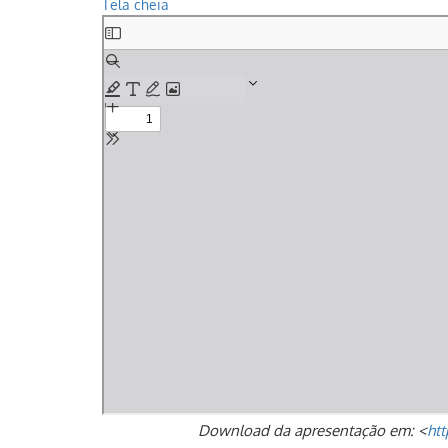
Tela cheia
Skip
to
PDF
content
Download da apresentação em: <
htt