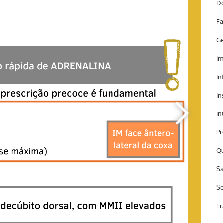
Do
Fa
Ge
Im
In
In
In
Pr
Qu
Sa
Se
Tr