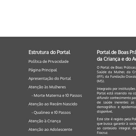
Estrutura do Portal
Portal de Boas Pr
da Criança e do 
Política de Privacidade
O Portal de Boas Práticas
Página Principal
Saúde da Mulher, da Cri
(IFF), da Fundação Oswald
Apresentação do Portal
(MS).
Atenção às Mulheres
Integrado por instituiçõe
Portal está inserido no c
- Morte Materna e 10 Passos
difundir conhecimento par
de saúde inerentes as 
Atenção ao Recém Nascido
demográfico e epidemiol
disponível.
- Qualineo e 10 Passos
Este site é regido pela
Po
Atenção à Criança
que busca garantir à soci
ao conteúdo integral de
Atenção ao Adolescente
Fiocruz.