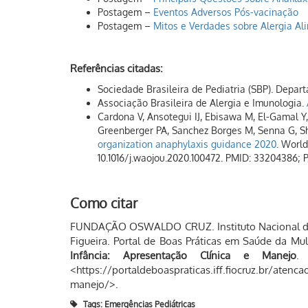
Postagem –
Eventos Adversos Pós-vacinação
Postagem –
Mitos e Verdades sobre Alergia Al
Referências citadas:
Sociedade Brasileira de Pediatria (SBP). Depart
Associação Brasileira de Alergia e Imunologia.
Cardona V, Ansotegui IJ, Ebisawa M, El-Gamal Y
Greenberger PA, Sanchez Borges M, Senna G, Sh
organization anaphylaxis guidance 2020
. World
10.1016/j.waojou.2020.100472. PMID: 33204386;
Como citar
FUNDAÇÃO OSWALDO CRUZ. Instituto Nacional de 
Figueira. Portal de Boas Práticas em Saúde da Mu
Infância: Apresentação Clínica e Manejo
.
<https://portaldeboaspraticas.iff.fiocruz.br/atenca
manejo/>.
Tags:
Emergências Pediátricas