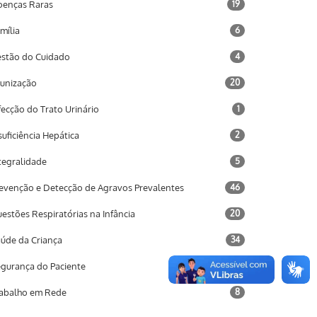
enças Raras
19
mília
6
stão do Cuidado
4
unização
20
fecção do Trato Urinário
1
suficiência Hepática
2
tegralidade
5
evenção e Detecção de Agravos Prevalentes
46
estões Respiratórias na Infância
20
úde da Criança
34
gurança do Paciente
14
abalho em Rede
8