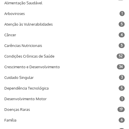
Alimentação Saudável
Arboviroses
1
Atenção às Vulnerabilidades
5
Câncer
4
Carências Nutricionais
5
Condições Crônicas de Saúde
52
Crescimento e Desenvolvimento
34
Cuidado Singular
3
Dependência Tecnológica
5
Desenvolvimento Motor
1
Doenças Raras
19
Família
6