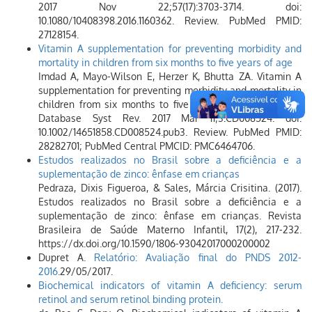
2017 Nov 22;57(17):3703-3714. doi:
10.1080/10408398.2016.1160362. Review. PubMed PMID:
27128154.
Vitamin A supplementation for preventing morbidity and
mortality in children from six months to five years of age
Imdad A, Mayo-Wilson E, Herzer K, Bhutta ZA. Vitamin A
supplementation for preventing morbidity and mortality in
children from six months to five years of age. Cochrane
Database Syst Rev. 2017 Mar 11;3:CD008524. doi:
10.1002/14651858.CD008524.pub3. Review. PubMed PMID:
28282701; PubMed Central PMCID: PMC6464706.
Estudos realizados no Brasil sobre a deficiência e a
suplementação de zinco: ênfase em crianças
Pedraza, Dixis Figueroa, & Sales, Márcia Crisitina. (2017).
Estudos realizados no Brasil sobre a deficiência e a
suplementação de zinco: ênfase em crianças. Revista
Brasileira de Saúde Materno Infantil, 17(2), 217-232.
https://dx.doi.org/10.1590/1806-93042017000200002
Dupret A.
Relatório: Avaliação final do PNDS 2012-
2016
.29/05/2017.
Biochemical indicators of vitamin A deficiency: serum
retinol and serum retinol binding protein.