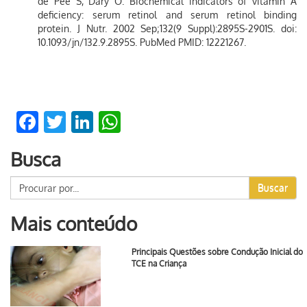
de Pee S, Dary O. Biochemical indicators of vitamin A
deficiency: serum retinol and serum retinol binding
protein. J Nutr. 2002 Sep;132(9 Suppl):2895S-2901S. doi:
10.1093/jn/132.9.2895S. PubMed PMID: 12221267.
Facebook
Twitter
LinkedIn
WhatsApp
Busca
Buscar
Mais conteúdo
Principais Questões sobre Condução Inicial do
TCE na Criança