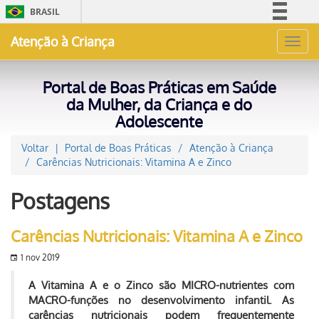
BRASIL
Simplifique!
Atenção à Criança
Toggl
Comunica BR
navig
Participe
Portal de Boas Práticas em Saúde
Acesso à informação
da Mulher, da Criança e do
Adolescente
Legislação
Canais
Voltar
Portal de Boas Práticas
Atenção à Criança
Carências Nutricionais: Vitamina A e Zinco
Postagens
Carências Nutricionais: Vitamina A e Zinco
1 nov 2019
A Vitamina A e o Zinco são MICRO-nutrientes com
MACRO-funções no desenvolvimento infantil. As
carências nutricionais podem frequentemente