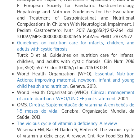
F. European Society for Paediatric Gastroenterology,
Hepatology and Nutrition Guidelines for the Evaluation
and Treatment of Gastrointestinal and Nutritional
Complications in Children With Neurological Impairment. J
Pediatr Gastroenterol Nutr. 2017 Aug;65(2):242-264. doi:
10.1097/MPG.0000000000001646. PubMed PMID: 28737572.
Guidelines on nutrition care for infants, children, and
adults with cystic fibrosis
Turck D et al. Guidelines on nutrition care for infants,
children, and adults with cystic fibrosis. Clin Nutr. 2016
Jun;35(3):557-77. doi: 10.1016/j.clnu.2016.03.004.
World Health Organization (WHO).
Essential Nutrition
Actions: improving maternal, newborn, infant and young
child health and nutrition
. Geneva. 2013.
World Health Organization (WHO).
Clinical management
of acute diarrhoea: WHO/UNICEF joint statement
. 2004
OMS.
Diretriz: Suplementação de vitamina A em bebês de
1-5 meses de vida
. Genebra, Organização Mundial da
Saúde, 2013.
The vicious cycle of vitamin a deficiency: A review
Wiseman EM, Bar-El Dadon S, Reifen R. The vicious cycle
of vitamin a deficiency: A review. Crit Rev Food Sci Nutr.