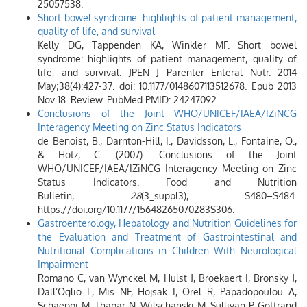
25057538.
Short bowel syndrome: highlights of patient management,
quality of life, and survival
Kelly DG, Tappenden KA, Winkler MF. Short bowel
syndrome: highlights of patient management, quality of
life, and survival. JPEN J Parenter Enteral Nutr. 2014
May;38(4):427-37. doi: 10.1177/0148607113512678. Epub 2013
Nov 18. Review. PubMed PMID: 24247092.
Conclusions of the Joint WHO/UNICEF/IAEA/IZiNCG
Interagency Meeting on Zinc Status Indicators
de Benoist, B., Darnton-Hill, I., Davidsson, L., Fontaine, O.,
& Hotz, C. (2007). Conclusions of the Joint
WHO/UNICEF/IAEA/IZiNCG Interagency Meeting on Zinc
Status Indicators. Food and Nutrition
Bulletin,
28
(3_suppl3), S480–S484.
https://doi.org/10.1177/15648265070283S306.
Gastroenterology, Hepatology and Nutrition Guidelines for
the Evaluation and Treatment of Gastrointestinal and
Nutritional Complications in Children With Neurological
Impairment
Romano C, van Wynckel M, Hulst J, Broekaert I, Bronsky J,
Dall’Oglio L, Mis NF, Hojsak I, Orel R, Papadopoulou A,
Schaeppi M, Thapar N, Wilschanski M, Sullivan P, Gottrand