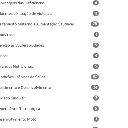
ordagens das Deficiências
6
identes e Situação de Violência
11
eitamento Materno e Alimentação Saudável
28
boviroses
1
enção às Vulnerabilidades
5
ncer
4
rências Nutricionais
5
ndições Crônicas de Saúde
52
escimento e Desenvolvimento
34
idado Singular
3
pendência Tecnológica
5
senvolvimento Motor
1