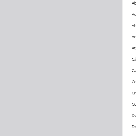
Ab
Ac
Al
Ar
At
Câ
Ca
Co
Cr
Cu
De
De