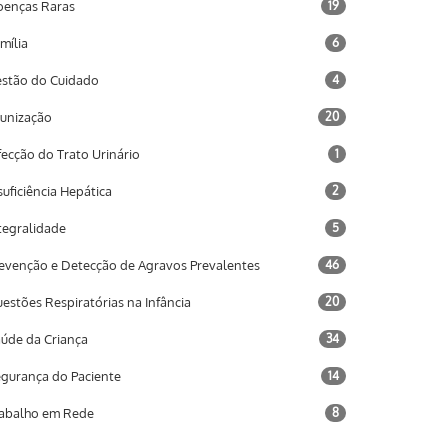
enças Raras
19
mília
6
stão do Cuidado
4
unização
20
fecção do Trato Urinário
1
suficiência Hepática
2
tegralidade
5
evenção e Detecção de Agravos Prevalentes
46
estões Respiratórias na Infância
20
úde da Criança
34
gurança do Paciente
14
abalho em Rede
8