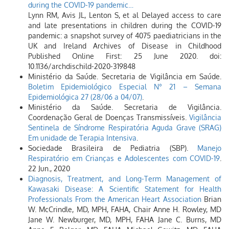
during the COVID-19 pandemic…
Lynn RM, Avis JL, Lenton S, et al Delayed access to care
and late presentations in children during the COVID-19
pandemic: a snapshot survey of 4075 paediatricians in the
UK and Ireland Archives of Disease in Childhood
Published Online First: 25 June 2020. doi:
10.1136/archdischild-2020-319848
Ministério da Saúde. Secretaria de Vigilância em Saúde.
Boletim Epidemiológico Especial N° 21 – Semana
Epidemiológica 27 (28/06 a 04/07)
.
Ministério da Saúde. Secretaria de Vigilância.
Coordenação Geral de Doenças Transmissíveis.
Vigilância
Sentinela de Síndrome Respiratória Aguda Grave (SRAG)
Em unidade de Terapia Intensiva
.
Sociedade Brasileira de Pediatria (SBP).
Manejo
Respiratório em Crianças e Adolescentes com COVID-19
.
22 Jun., 2020
Diagnosis, Treatment, and Long-Term Management of
Kawasaki Disease: A Scientific Statement for Health
Professionals From the American Heart Association
Brian
W. McCrindle, MD, MPH, FAHA, Chair Anne H. Rowley, MD
Jane W. Newburger, MD, MPH, FAHA Jane C. Burns, MD