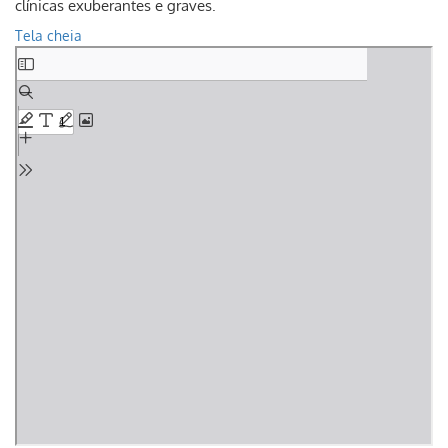
clínicas exuberantes e graves.
Tela cheia
Skip
to
PDF
content