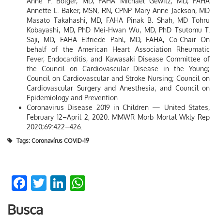
Anne F. Bolger, MD, FAHA Michael Gewitz, MD, FAHA
Annette L. Baker, MSN, RN, CPNP Mary Anne Jackson, MD
Masato Takahashi, MD, FAHA Pinak B. Shah, MD Tohru
Kobayashi, MD, PhD Mei-Hwan Wu, MD, PhD Tsutomu T.
Saji, MD, FAHA Elfriede Pahl, MD, FAHA, Co-Chair On
behalf of the American Heart Association Rheumatic
Fever, Endocarditis, and Kawasaki Disease Committee of
the Council on Cardiovascular Disease in the Young;
Council on Cardiovascular and Stroke Nursing; Council on
Cardiovascular Surgery and Anesthesia; and Council on
Epidemiology and Prevention
Coronavirus Disease 2019 in Children — United States,
February 12–April 2, 2020. MMWR Morb Mortal Wkly Rep
2020;69:422–426.
Tags:
Coronavírus COVID-19
Facebook
Twitter
LinkedIn
WhatsApp
Busca