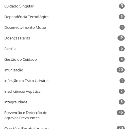
Cuidado Singular
3
Dependência Tecnológica
5
Desenvolvimento Motor
1
Doenças Raras
19
Família
6
Gestão do Cuidado
4
Imunização
20
Infecção do Trato Urinário
1
Insuficiência Hepática
2
Integralidade
5
Prevenção e Detecção de
46
Agravos Prevalentes
Questões Respiratórias na
20