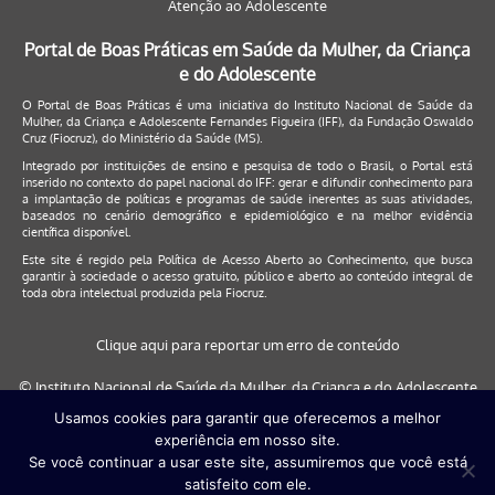
Atenção ao Adolescente
Portal de Boas Práticas em Saúde da Mulher, da Criança
e do Adolescente
O Portal de Boas Práticas é uma iniciativa do Instituto Nacional de Saúde da
Mulher, da Criança e Adolescente Fernandes Figueira (IFF), da Fundação Oswaldo
Cruz (Fiocruz), do Ministério da Saúde (MS).
Integrado por instituições de ensino e pesquisa de todo o Brasil, o Portal está
inserido no contexto do papel nacional do IFF: gerar e difundir conhecimento para
a implantação de políticas e programas de saúde inerentes as suas atividades,
baseados no cenário demográfico e epidemiológico e na melhor evidência
científica disponível.
Este site é regido pela
Política de Acesso Aberto ao Conhecimento
, que busca
garantir à sociedade o acesso gratuito, público e aberto ao conteúdo integral de
toda obra intelectual produzida pela Fiocruz.
Clique aqui para reportar um erro de conteúdo
© Instituto Nacional de Saúde da Mulher, da Criança e do Adolescente
Fernandes Figueira (IFF/Fiocruz), 2017
Usamos cookies para garantir que oferecemos a melhor
experiência em nosso site.
Este site será melhor visualizado nos navegadores: Google Chrome (a
Se você continuar a usar este site, assumiremos que você está
partir da versão 30) | Internet Explorer (a partir da versão 9) | FireFox (
satisfeito com ele.
a partir da versão 29)