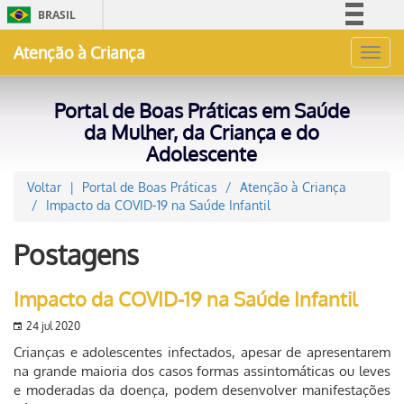
BRASIL
Simplifique!
Atenção à Criança
Toggl
Comunica BR
navig
Participe
Portal de Boas Práticas em Saúde
Acesso à informação
da Mulher, da Criança e do
Adolescente
Legislação
Canais
Voltar
Portal de Boas Práticas
Atenção à Criança
Impacto da COVID-19 na Saúde Infantil
Postagens
Impacto da COVID-19 na Saúde Infantil
24 jul 2020
Crianças e adolescentes infectados, apesar de apresentarem
na grande maioria dos casos formas assintomáticas ou leves
e moderadas da doença, podem desenvolver manifestações