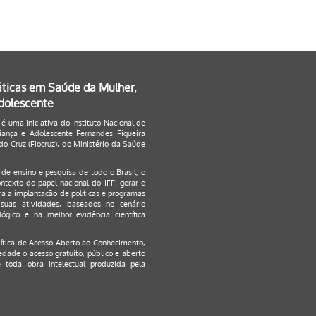
áticas em Saúde da Mulher,
Adolescente
 é uma iniciativa do Instituto Nacional de
ança e Adolescente Fernandes Figueira
o Cruz (Fiocruz), do Ministério da Saúde
s de ensino e pesquisa de todo o Brasil, o
ontexto do papel nacional do IFF: gerar e
a a implantação de políticas e programas
suas atividades, baseados no cenário
ógico e na melhor evidência científica
lítica de Acesso Aberto ao Conhecimento
,
edade o acesso gratuito, público e aberto
 toda obra intelectual produzida pela