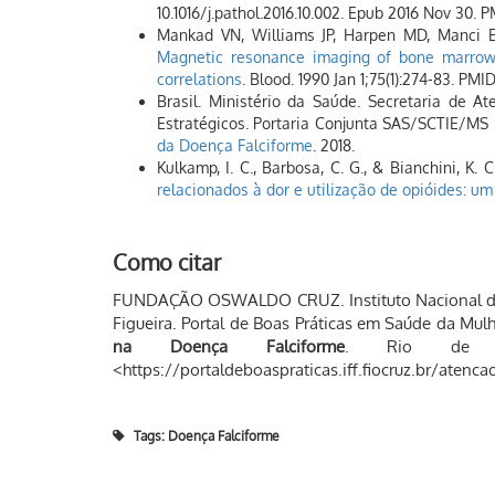
10.1016/j.pathol.2016.10.002. Epub 2016 Nov 30
Mankad VN, Williams JP, Harpen MD, Manci 
Magnetic resonance imaging of bone marrow in
correlations
. Blood. 1990 Jan 1;75(1):274-83. PMI
Brasil. Ministério da Saúde. Secretaria de A
Estratégicos. Portaria Conjunta SAS/SCTIE/MS 
da Doença Falciforme
. 2018.
Kulkamp, I. C., Barbosa, C. G., & Bianchini, K. C
relacionados à dor e utilização de opióides: um
Como citar
FUNDAÇÃO OSWALDO CRUZ. Instituto Nacional de 
Figueira. Portal de Boas Práticas em Saúde da Mul
na Doença Falciforme
. Rio de Ja
<https://portaldeboaspraticas.iff.fiocruz.br/aten
Tags:
Doença Falciforme