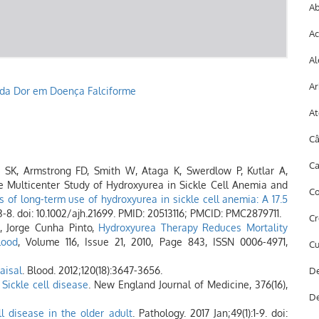
Ab
Ac
Al
Ar
 da Dor em Doença Falciforme
At
Câ
Ca
 SK, Armstrong FD, Smith W, Ataga K, Swerdlow P, Kutlar A,
e Multicenter Study of Hydroxyurea in Sickle Cell Anemia and
Co
s of long-term use of hydroxyurea in sickle cell anemia: A 17.5
3-8. doi: 10.1002/ajh.21699. PMID: 20513116; PMCID: PMC2879711.
Cr
a, Jorge Cunha Pinto,
Hydroxyurea Therapy Reduces Mortality
lood
, Volume 116, Issue 21, 2010, Page 843, ISSN 0006-4971,
Cu
raisal
. Blood. 2012;120(18):3647-3656.
De
.
Sickle cell disease
. New England Journal of Medicine, 376(16),
De
ll disease in the older adult
. Pathology. 2017 Jan;49(1):1-9. doi: