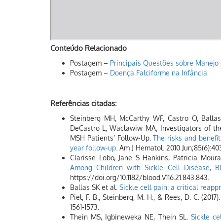
Conteúdo Relacionado
Postagem –
Principais Questões sobre Manejo
Postagem –
Doença Falciforme na Infância
Referências citadas:
Steinberg MH, McCarthy WF, Castro O, Ballas
DeCastro L, Waclawiw MA; Investigators of th
MSH Patients’ Follow-Up.
The risks and benefit
year follow-up
. Am J Hematol. 2010 Jun;85(6):40
Clarisse Lobo, Jane S Hankins, Patricia Mour
Among Children with Sickle Cell Disease, B
https://doi.org/10.1182/blood.V116.21.843.843.
Ballas SK et al.
Sickle cell pain: a critical reapp
Piel, F. B., Steinberg, M. H., & Rees, D. C. (2017)
1561-1573.
Thein MS, Igbineweka NE, Thein SL.
Sickle ce