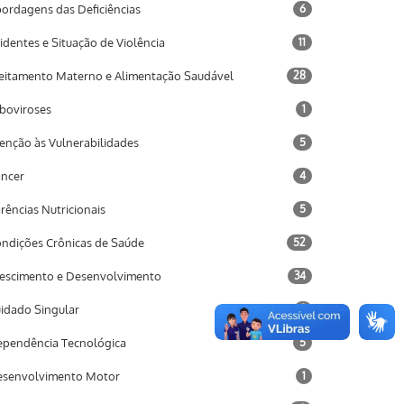
ordagens das Deficiências
6
identes e Situação de Violência
11
eitamento Materno e Alimentação Saudável
28
boviroses
1
enção às Vulnerabilidades
5
ncer
4
rências Nutricionais
5
ndições Crônicas de Saúde
52
escimento e Desenvolvimento
34
idado Singular
3
pendência Tecnológica
5
senvolvimento Motor
1