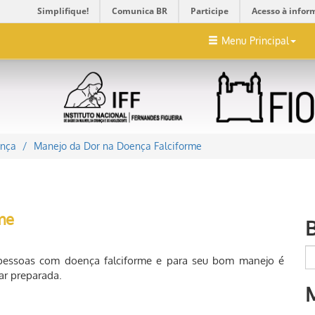
Simplifique!
Comunica BR
Participe
Acesso à infor
Menu Principal
ança
Manejo da Dor na Doença Falciforme
me
 pessoas com doença falciforme e para seu bom manejo é
ar preparada.