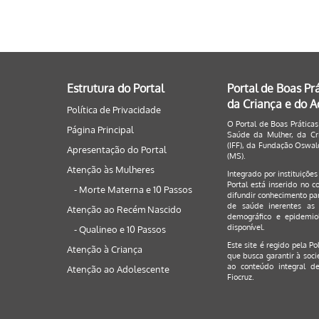
Estrutura do Portal
Portal de Boas Pr
da Criança e do 
Política de Privacidade
O Portal de Boas Práticas
Página Principal
Saúde da Mulher, da Cri
(IFF), da Fundação Oswald
Apresentação do Portal
(MS).
Atenção às Mulheres
Integrado por instituiçõe
Portal está inserido no c
- Morte Materna e 10 Passos
difundir conhecimento par
de saúde inerentes as 
Atenção ao Recém Nascido
demográfico e epidemiol
disponível.
- Qualineo e 10 Passos
Este site é regido pela
Po
Atenção à Criança
que busca garantir à soci
ao conteúdo integral de
Atenção ao Adolescente
Fiocruz.