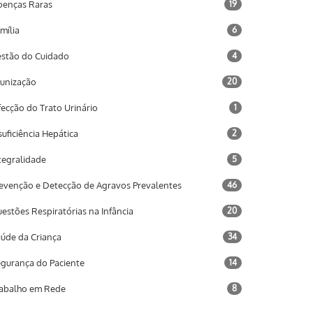
enças Raras
19
mília
6
stão do Cuidado
4
unização
20
fecção do Trato Urinário
1
suficiência Hepática
2
tegralidade
5
evenção e Detecção de Agravos Prevalentes
46
estões Respiratórias na Infância
20
úde da Criança
34
gurança do Paciente
14
abalho em Rede
8