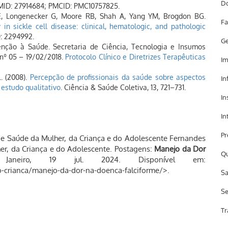
Do
. PMID: 27914684; PMCID: PMC10757825.
E, Longenecker G, Moore RB, Shah A, Yang YM, Brogdon BG.
Fa
 sickle cell disease: clinical, hematologic, and pathologic
D: 2294992.
Ge
tenção à Saúde. Secretaria de Ciência, Tecnologia e Insumos
nº 05 – 19/02/2018.
Protocolo Clínico e Diretrizes Terapêuticas
Im
.. (2008).
Percepção de profissionais da saúde sobre aspectos
In
 estudo qualitativo
. Ciência & Saúde Coletiva, 13, 721–731.
In
In
Pr
Saúde da Mulher, da Criança e do Adolescente Fernandes
her, da Criança e do Adolescente. Postagens:
Manejo da Dor
Qu
neiro, 19 jul. 2024. Disponível em:
cao-crianca/manejo-da-dor-na-doenca-falciforme/>.
Sa
Se
Tr