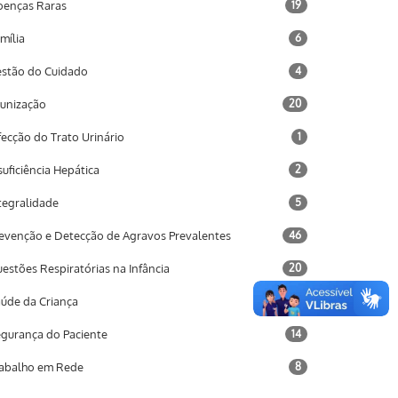
enças Raras
19
mília
6
stão do Cuidado
4
unização
20
fecção do Trato Urinário
1
suficiência Hepática
2
tegralidade
5
evenção e Detecção de Agravos Prevalentes
46
estões Respiratórias na Infância
20
úde da Criança
34
gurança do Paciente
14
abalho em Rede
8