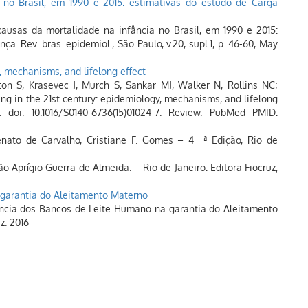
a no Brasil, em 1990 e 2015: estimativas do estudo de Carga
causas da mortalidade na infância no Brasil, em 1990 e 2015:
. Rev. bras. epidemiol., São Paulo, v.20, supl.1, p. 46-60, May
, mechanisms, and lifelong effect
ton S, Krasevec J, Murch S, Sankar MJ, Walker N, Rollins NC;
ng in the 21st century: epidemiology, mechanisms, and lifelong
0. doi: 10.1016/S0140-6736(15)01024-7. Review. PubMed PMID:
nato de Carvalho, Cristiane F. Gomes – 4 ª Edição, Rio de
o Aprígio Guerra de Almeida. – Rio de Janeiro: Editora Fiocruz,
garantia do Aleitamento Materno
tância dos Bancos de Leite Humano na garantia do Aleitamento
z. 2016