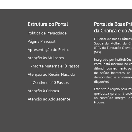
Estrutura do Portal
Portal de Boas Pr
da Criança e do 
Política de Privacidade
O Portal de Boas Práticas
Página Principal
Saúde da Mulher, da Cri
(IFF), da Fundação Oswald
Apresentação do Portal
(MS).
Atenção às Mulheres
Integrado por instituiçõe
Portal está inserido no c
- Morte Materna e 10 Passos
difundir conhecimento par
de saúde inerentes as 
Atenção ao Recém Nascido
demográfico e epidemiol
disponível.
- Qualineo e 10 Passos
Este site é regido pela
Po
Atenção à Criança
que busca garantir à soci
ao conteúdo integral de
Atenção ao Adolescente
Fiocruz.