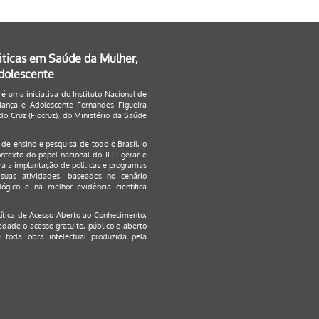
áticas em Saúde da Mulher,
Adolescente
 é uma iniciativa do Instituto Nacional de
ança e Adolescente Fernandes Figueira
o Cruz (Fiocruz), do Ministério da Saúde
s de ensino e pesquisa de todo o Brasil, o
ontexto do papel nacional do IFF: gerar e
a a implantação de políticas e programas
suas atividades, baseados no cenário
ógico e na melhor evidência científica
lítica de Acesso Aberto ao Conhecimento
,
edade o acesso gratuito, público e aberto
 toda obra intelectual produzida pela