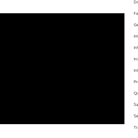
Do
Fa
Ge
Im
In
In
In
Pr
Qu
Sa
Se
Tr