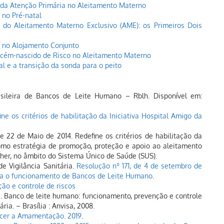
 da Atenção Primária no Aleitamento Materno
no Pré-natal
a do Aleitamento Materno Exclusivo (AME): os Primeiros Dois
 no Alojamento Conjunto
cém-nascido de Risco no Aleitamento Materno
al e a transição da sonda para o peito
asileira de Bancos de Leite Humano – Rblh. Disponível em:
ine os critérios de habilitação da Iniciativa Hospital Amigo da
 de 22 de Maio de 2014. Redefine os critérios de habilitação da
como estratégia de promoção, proteção e apoio ao aleitamento
lher, no âmbito do Sistema Único de Saúde (SUS).
de Vigilância Sanitária.
Resolução nº 171, de 4 de setembro de
ra o funcionamento de Bancos de Leite Humano
.
ão e controle de riscos
ia. Banco de leite humano: funcionamento, prevenção e controle
ria. – Brasília : Anvisa, 2008.
ecer a Amamentação. 2019
.