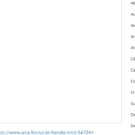
Ab
Ac
Al
Ar
At
Câ
Ca
Co
Cr
Cu
De
De
ps://www.arca.fiocruz.br/handle/icict/56734
>