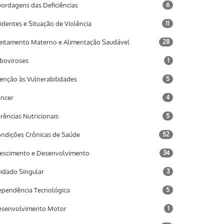
ordagens das Deficiências
6
identes e Situação de Violência
11
eitamento Materno e Alimentação Saudável
28
boviroses
1
enção às Vulnerabilidades
5
ncer
4
rências Nutricionais
5
ndições Crônicas de Saúde
52
escimento e Desenvolvimento
34
idado Singular
3
pendência Tecnológica
5
senvolvimento Motor
1