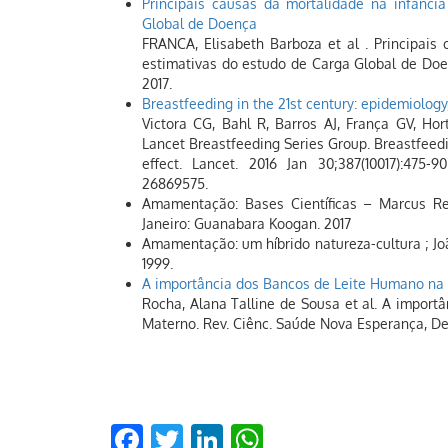
Principais causas da mortalidade na infânci
Global de Doença
FRANCA, Elisabeth Barboza et al . Principais 
estimativas do estudo de Carga Global de Doença
2017.
Breastfeeding in the 21st century: epidemiology
Victora CG, Bahl R, Barros AJ, França GV, Hor
Lancet Breastfeeding Series Group. Breastfeedi
effect. Lancet. 2016 Jan 30;387(10017):475-9
26869575.
Amamentação: Bases Científicas – Marcus Re
Janeiro: Guanabara Koogan. 2017
Amamentação: um híbrido natureza-cultura ; Joã
1999.
A importância dos Bancos de Leite Humano na 
Rocha, Alana Talline de Sousa et al. A impor
Materno. Rev. Ciênc. Saúde Nova Esperança, De
Facebook
Twitter
LinkedIn
WhatsApp