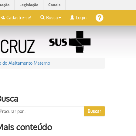
mação
Legislação
Canais
Cadastre-se!
Busca
Login
o do Aleitamento Materno
Busca
Buscar
Mais conteúdo