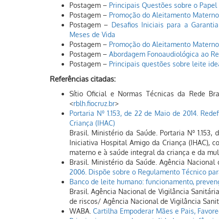
Postagem –
Principais Questões sobre o Papel
Postagem –
Promoção do Aleitamento Materno 
Postagem –
Desafios Iniciais para a Garanti
Meses de Vida
Postagem –
Promoção do Aleitamento Materno
Postagem –
Abordagem Fonoaudiológica ao Re
Postagem –
Principais questões sobre leite ide
Referências citadas:
Sítio Oficial e Normas Técnicas da Rede Br
<
rblh.fiocruz.br
>
Portaria Nº 1.153, de 22 de Maio de 2014. Redef
Criança (IHAC)
Brasil. Ministério da Saúde. Portaria Nº 1.153,
Iniciativa Hospital Amigo da Criança (IHAC), 
materno e à saúde integral da criança e da mu
Brasil. Ministério da Saúde. Agência Nacional 
2006. Dispõe sobre o Regulamento Técnico pa
Banco de leite humano: funcionamento, prevenç
Brasil. Agência Nacional de Vigilância Sanitár
de riscos/ Agência Nacional de Vigilância Sanitá
WABA.
Cartilha Empoderar Mães e Pais, Favor