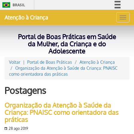
BRASIL
Simplifique!
Atenção à Criança
Toggl
Comunica BR
navig
Participe
Portal de Boas Práticas em Saúde
Acesso à informação
da Mulher, da Criança e do
Adolescente
Legislação
Canais
Voltar
Portal de Boas Práticas
Atenção à Criança
Organização da Atenção à Saúde da Criança: PNAISC
como orientadora das práticas
Postagens
Organização da Atenção à Saúde da
Criança: PNAISC como orientadora das
práticas
28 ago 2019