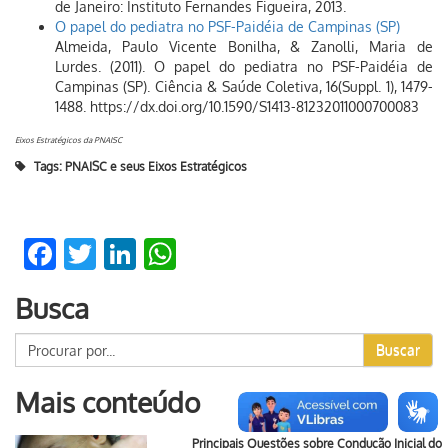
de Janeiro: Instituto Fernandes Figueira, 2013.
O papel do pediatra no PSF-Paidéia de Campinas (SP)
Almeida, Paulo Vicente Bonilha, & Zanolli, Maria de
Lurdes. (2011). O papel do pediatra no PSF-Paidéia de
Campinas (SP). Ciência & Saúde Coletiva, 16(Suppl. 1), 1479-
1488. https://dx.doi.org/10.1590/S1413-81232011000700083
Eixos Estratégicos da PNAISC
Tags:
PNAISC e seus Eixos Estratégicos
Facebook
Twitter
LinkedIn
WhatsApp
Busca
Buscar
Mais conteúdo
Principais Questões sobre Condução Inicial do