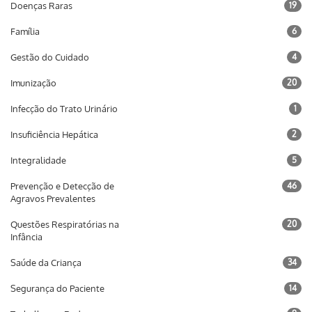
Doenças Raras
19
Família
6
Gestão do Cuidado
4
Imunização
20
Infecção do Trato Urinário
1
Insuficiência Hepática
2
Integralidade
5
Prevenção e Detecção de
46
Agravos Prevalentes
Questões Respiratórias na
20
Infância
Saúde da Criança
34
Segurança do Paciente
14