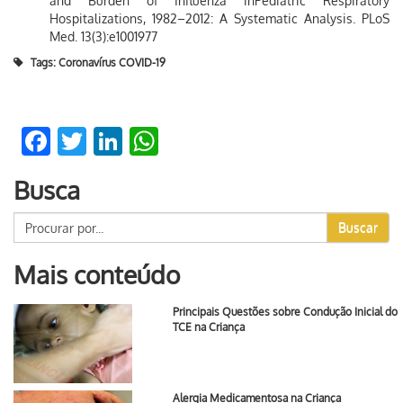
and Burden of Influenza inPediatric Respiratory
Hospitalizations, 1982–2012: A Systematic Analysis. PLoS
Med. 13(3):e1001977
Tags:
Coronavírus COVID-19
Facebook
Twitter
LinkedIn
WhatsApp
Busca
Buscar
Mais conteúdo
Principais Questões sobre Condução Inicial do
TCE na Criança
Alergia Medicamentosa na Criança