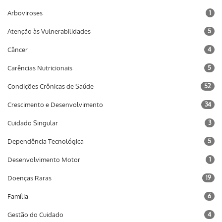
Arboviroses
1
Atenção às Vulnerabilidades
5
Câncer
4
Carências Nutricionais
5
Condições Crônicas de Saúde
52
Crescimento e Desenvolvimento
34
Cuidado Singular
3
Dependência Tecnológica
5
Desenvolvimento Motor
1
Doenças Raras
19
Família
6
Gestão do Cuidado
4