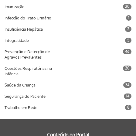
Imunização
20
Infecção do Trato Urinário
1
Insuficiência Hepática
2
Integralidade
5
Prevenção e Detecção de
46
Agravos Prevalentes
Questões Respiratórias na
20
Infância
Saúde da Criança
34
Segurança do Paciente
14
Trabalho em Rede
8
Conteúdo do Portal