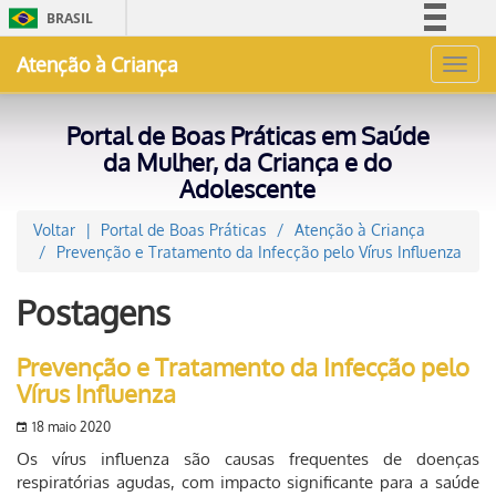
BRASIL
Simplifique!
Atenção à Criança
Toggl
Comunica BR
navig
Participe
Portal de Boas Práticas em Saúde
Acesso à informação
da Mulher, da Criança e do
Adolescente
Legislação
Canais
Voltar
Portal de Boas Práticas
Atenção à Criança
Prevenção e Tratamento da Infecção pelo Vírus Influenza
Postagens
Prevenção e Tratamento da Infecção pelo
Vírus Influenza
18 maio 2020
Os vírus influenza são causas frequentes de doenças
respiratórias agudas, com impacto significante para a saúde