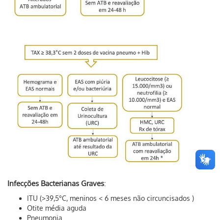
Infecções Bacterianas Graves
:
ITU (>39,5°C, meninos < 6 meses não circuncisados )
Otite média aguda
Pneumonia