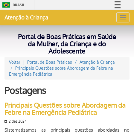
BRASIL
Simplifique!
Atenção à Criança
Toggl
Comunica BR
navig
Participe
Portal de Boas Práticas em Saúde
Acesso à informação
da Mulher, da Criança e do
Adolescente
Legislação
Canais
Voltar
Portal de Boas Práticas
Atenção à Criança
Principais Questões sobre Abordagem da Febre na
Emergência Pediátrica
Postagens
Principais Questões sobre Abordagem da
Febre na Emergência Pediátrica
2 dez 2024
Sistematizamos as principais questões abordadas no