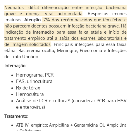
Neonatos:
difícil diferenciação entre infecção bacteriana
grave e doença viral autolimitada
. Respostas imunes
imaturas.
Atenção
:
7% dos recém-nascidos que têm febre e
não parecem doentes possuem infecção bacteriana grave. Há
indicação de internação para essa faixa etária e início de
tratamento empírico até a saída dos exames laboratoriais e
de imagem solicitados
.
Principais infecções para essa faixa
etária:
Bacteremia oculta, Meningite, Pneumonia e Infecções
do Trato Urinário.
Internação:
Hemograma, PCR
EAS, urinocultura
Rx de tórax
Hemocultura
Análise de LCR e cultura* (considerar PCR para HSV
e enterovírus)
Tratamento:
ATB IV empírico: Ampicilina + Gentamicina OU Ampicilina
+ Ceftriaxona