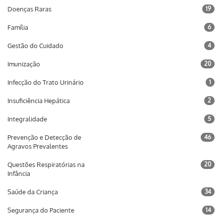
Doenças Raras
19
Família
6
Gestão do Cuidado
4
Imunização
20
Infecção do Trato Urinário
1
Insuficiência Hepática
2
Integralidade
5
Prevenção e Detecção de
46
Agravos Prevalentes
Questões Respiratórias na
20
Infância
Saúde da Criança
34
Segurança do Paciente
14