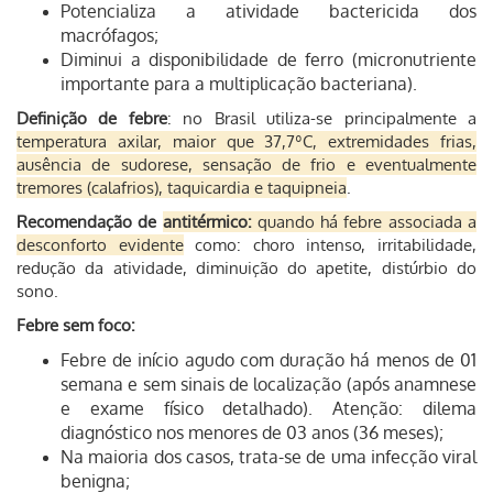
Potencializa a atividade bactericida dos
macrófagos;
Diminui a disponibilidade de ferro (micronutriente
importante para a multiplicação bacteriana).
Definição de febre
:
no Brasil utiliza-se principalmente a
temperatura axilar,
maior que 37,7ºC, e
xtremidades frias,
a
usência de sudorese, sensação de frio e eventualmente
tremores (calafrios), t
aquicardia e taquipneia
.
Recomendação de
antitérmico:
quando há febre associada a
desconforto evidente
como: choro intenso, irritabilidade,
redução da atividade, diminuição do apetite, distúrbio do
sono.
Febre sem foco:
Febre de início agudo com duração há menos de 01
semana e sem sinais de localização (após anamnese
e exame físico detalhado).
Atenção:
dilema
diagnóstico nos menores de 03 anos (36 meses);
Na maioria dos casos, trata-se de uma infecção viral
benigna;