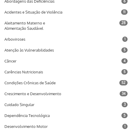
Abordagens das Deficiências
6
Acidentes e Situação de Violência
11
Aleitamento Materno e
28
Alimentação Saudável
Arboviroses
1
Atenção às Vulnerabilidades
5
Câncer
4
Carências Nutricionais
5
Condições Crônicas de Saúde
52
Crescimento e Desenvolvimento
34
Cuidado Singular
3
Dependência Tecnológica
5
Desenvolvimento Motor
1