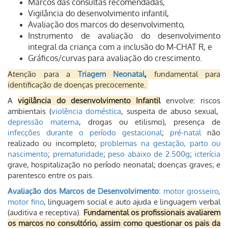
Marcos das consultas recomendadas,
Vigilância do desenvolvimento infantil,
Avaliação dos marcos do desenvolvimento,
Instrumento de avaliação do desenvolvimento
integral da criança com a inclusão do M-CHAT R, e
Gráficos/curvas para avaliação do crescimento.
Atenção para a
Triagem Neonatal
,
fundamental
para
identificação de doenças precocemente.
A
vigilância do desenvolvimento Infantil
envolve: riscos
ambientais (
violência doméstica
, suspeita de abuso sexual,
depressão materna
, drogas ou etilismo), presença de
infecções durante o período gestacional
;
pré-natal
não
realizado ou incompleto;
problemas na gestação, parto ou
nascimento
;
prematuridade
;
peso abaixo de 2.500g
;
icterícia
grave, hospitalização no período neonatal; doenças graves; e
parentesco entre os pais.
Avaliação dos Marcos de Desenvolvimento
:
motor grosseiro,
motor fino
, linguagem social e auto ajuda e linguagem verbal
(auditiva e receptiva).
Fundamental os profissionais avaliarem
os marcos no consultório, assim como questionar os pais da