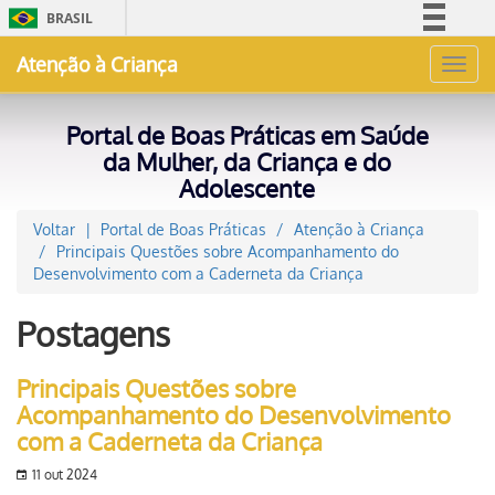
BRASIL
Simplifique!
Atenção à Criança
Toggl
Comunica BR
navig
Participe
Portal de Boas Práticas em Saúde
Acesso à informação
da Mulher, da Criança e do
Adolescente
Legislação
Canais
Voltar
Portal de Boas Práticas
Atenção à Criança
Principais Questões sobre Acompanhamento do
Desenvolvimento com a Caderneta da Criança
Postagens
Principais Questões sobre
Acompanhamento do Desenvolvimento
com a Caderneta da Criança
11 out 2024