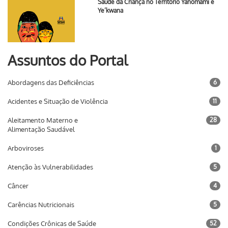
Saúde da Criança no Território Yanomami e
Ye’kwana
Assuntos do Portal
Abordagens das Deficiências
6
Acidentes e Situação de Violência
11
Aleitamento Materno e
28
Alimentação Saudável
Arboviroses
1
Atenção às Vulnerabilidades
5
Câncer
4
Carências Nutricionais
5
Condições Crônicas de Saúde
52