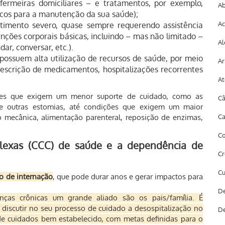
nfermeiras domiciliares – e tratamentos, por exemplo,
Ab
cos para a manutenção da sua saúde);
Ac
mento severo, quase sempre requerendo assistência
nções corporais básicas, incluindo – mas não limitado –
Al
ar, conversar, etc.).
possuem alta utilização de recursos de saúde, por meio
Ar
escrição de medicamentos, hospitalizações recorrentes
At
es que exigem um menor suporte de cuidado, como as
Câ
s e outras estomias, até condições que exigem um maior
 mecânica, alimentação parenteral, reposição de enzimas,
Ca
Co
lexas (CCC) de saúde e a dependência de
Cr
Cu
o de internação
, que pode durar anos e gerar impactos para
De
ças crônicas um grande aliado são os pais/família. É
e discutir no seu processo de cuidado a desospitalização no
De
e cuidados bem estabelecido, com metas definidas para o