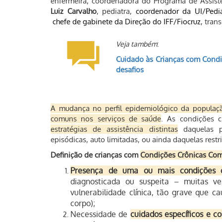
enfermeira, coordenadora do Programa de Assistên
Luiz Carvalho
, pediatra,
coordenador da UI/Pedia
chefe de gabinete da Direção do IFF/Fiocruz
, tran
Veja também
:
Cuidado às Crianças com Condi
desafios
A mudança no perfil epidemiológico da populaç
comuns nos serviços de saúde
. As condições c
estratégias de assistência distintas
daquelas p
episódicas, auto limitadas, ou ainda daquelas rest
Definição de crianças com
Condições Crônicas Com
Presença de uma ou mais condições c
diagnosticada ou suspeita – muitas ve
vulnerabilidade clínica, tão grave que c
corpo);
Necessidade de
cuidados específicos e co