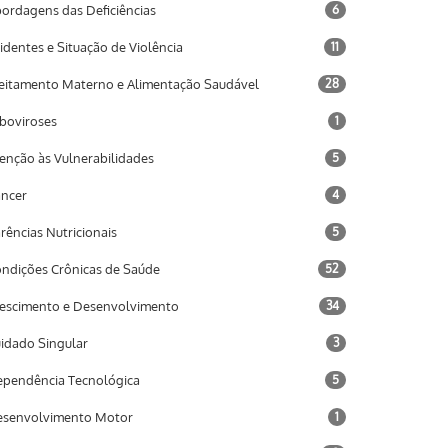
ordagens das Deficiências
6
identes e Situação de Violência
11
eitamento Materno e Alimentação Saudável
28
boviroses
1
enção às Vulnerabilidades
5
ncer
4
rências Nutricionais
5
ndições Crônicas de Saúde
52
escimento e Desenvolvimento
34
idado Singular
3
pendência Tecnológica
5
senvolvimento Motor
1