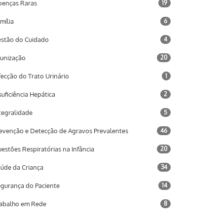
enças Raras
19
mília
6
stão do Cuidado
4
unização
20
fecção do Trato Urinário
1
suficiência Hepática
2
tegralidade
5
evenção e Detecção de Agravos Prevalentes
46
estões Respiratórias na Infância
20
úde da Criança
34
gurança do Paciente
14
abalho em Rede
8