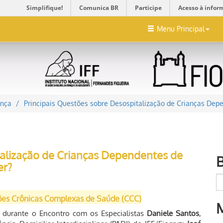
Simplifique!
Comunica BR
Participe
Acesso à infor
Menu Principal
ança
Principais Questões sobre Desospitalização de Crianças Dep
talização de Crianças Dependentes de
er?
ões Crônicas Complexas de Saúde (CCC)
s durante o Encontro com os Especialistas
Daniele Santos
,