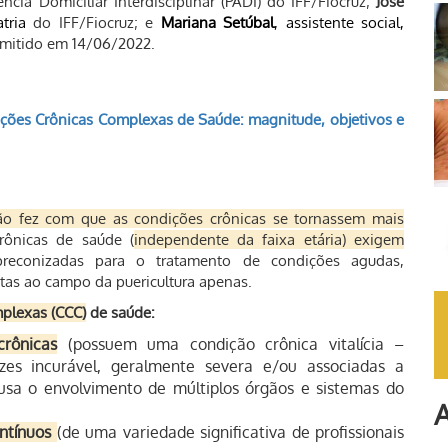
cia Domiciliar Interdisciplinar (PADI) do IFF/Fiocruz;
José
tria
do IFF/Fiocruz; e
Mariana Setúbal
, assistente social,
smitido em 14/06/2022.
ções Crônicas Complexas de Saúde: magnitude, objetivos e
ão fez com que as condições crônicas se tornassem mais
rônicas de saúde (
independente da faixa etária) exigem
reconizadas para o tratamento de condições agudas,
ritas ao campo da puericultura apenas.
plexas (CCC)
de saúde:
rônicas
(possuem uma condição crônica vitalícia –
zes incurável, geralmente severa e/ou associadas a
ausa o envolvimento de múltiplos órgãos e sistemas do
A
ntínuos
(de uma variedade significativa de profissionais