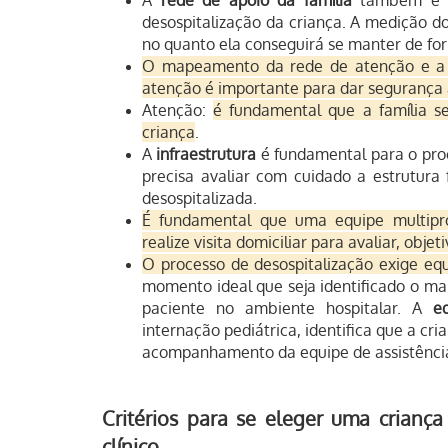
A
rede de apoio da família
também é um
desospitalização da criança. A medição d
no quanto ela conseguirá se manter de for
O mapeamento da rede de atenção e a o
atenção é importante para dar segurança à
Atenção:
é fundamental que a família se
criança
.
A
infraestrutura
é fundamental para o proc
precisa avaliar com cuidado a estrutura 
desospitalizada.
É fundamental que uma equipe multiprof
realize visita domiciliar para avaliar, obje
O processo de desospitalização exige equi
momento ideal que seja identificado o m
paciente no ambiente hospitalar.
A
eq
internação pediátrica, identifica que a cr
acompanhamento da equipe de assistência 
Critérios para se eleger uma crian
clínico