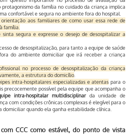
 quesito importante no processo de avaliação da
o protagonismo da família no cuidado da criança implica
ma confortável e segura no ambiente fora do hospital.
rientação aos familiares de como usar essa rede de
 família.
 sinta segura e expresse o desejo de desospitalizar a
esso de desospitalização, para tanto a equipe de saúde
fora do ambiente domiciliar que irá receber a criança
issional no processo de desospitalização da criança
tivamente, a estrutura do domicílio
.
pes intra-hospitalares especializadas e atentas
para o
ais precocemente possível pela equipe que acompanha o
uipe intra-hospitalar multidisciplina
r
da unidade de
iança com condições crônicas complexas é elegível para o
domiciliar quando ela ganha estabilidade clínica.
ça com CCC como estáve
l, do ponto de vista