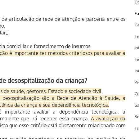
Do
Fa
de articulação de rede de atenção e parceria entre os
Ge
do;
ar;;
Im
ia domiciliar e fornecimento de insumos.
In
ção é importante ter métodos criteriosos para avaliar a
In
In
e desospitalização da criança?
Pr
is de saúde, gestores, Estado e sociedade civil
.
Qu
de desospitalização são a Rede de Atenção à Saúde, a
 clínica da criança e sua dependência tecnológica.
Sa
 importante avaliar a dependência tecnológica, a
Se
 ambiente que irá receber essa criança.
A avaliação da
ista que esse critério está diretamente relacionado com
Tr