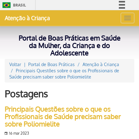
BRASIL
Simplifique!
Atenção à Criança
Toggl
Comunica BR
navig
Participe
Portal de Boas Práticas em Saúde
Acesso à informação
da Mulher, da Criança e do
Adolescente
Legislação
Canais
Voltar
Portal de Boas Práticas
Atenção à Criança
Principais Questões sobre o que os Profissionais de
Saúde precisam saber sobre Poliomielite
Postagens
Principais Questões sobre o que os
Profissionais de Saúde precisam saber
sobre Poliomielite
16 mar 2023