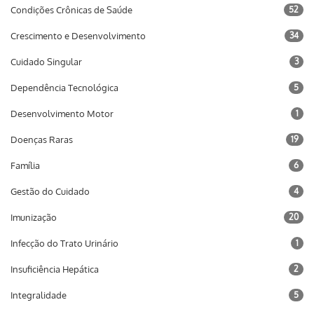
Condições Crônicas de Saúde
52
Crescimento e Desenvolvimento
34
Cuidado Singular
3
Dependência Tecnológica
5
Desenvolvimento Motor
1
Doenças Raras
19
Família
6
Gestão do Cuidado
4
Imunização
20
Infecção do Trato Urinário
1
Insuficiência Hepática
2
Integralidade
5