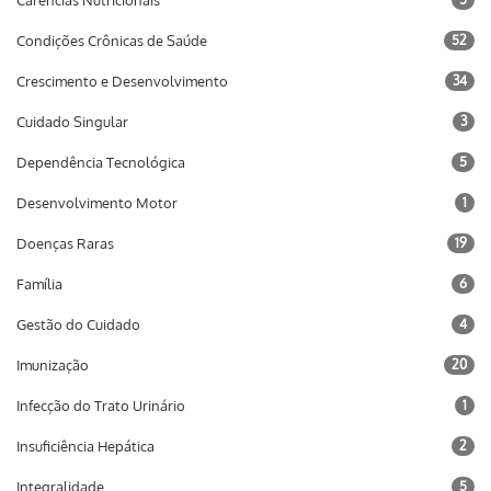
Carências Nutricionais
Condições Crônicas de Saúde
52
Crescimento e Desenvolvimento
34
Cuidado Singular
3
Dependência Tecnológica
5
Desenvolvimento Motor
1
Doenças Raras
19
Família
6
Gestão do Cuidado
4
Imunização
20
Infecção do Trato Urinário
1
Insuficiência Hepática
2
Integralidade
5