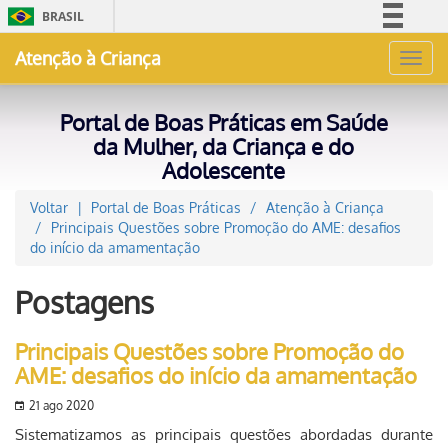
BRASIL
Simplifique!
Atenção à Criança
Toggl
Comunica BR
navig
Participe
Portal de Boas Práticas em Saúde
Acesso à informação
da Mulher, da Criança e do
Adolescente
Legislação
Canais
Voltar
Portal de Boas Práticas
Atenção à Criança
Principais Questões sobre Promoção do AME: desafios
do início da amamentação
Postagens
Principais Questões sobre Promoção do
AME: desafios do início da amamentação
21 ago 2020
Sistematizamos as principais questões abordadas durante