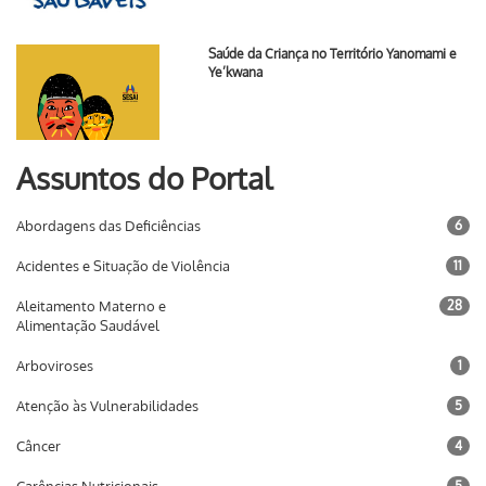
Saúde da Criança no Território Yanomami e
Ye’kwana
Assuntos do Portal
Abordagens das Deficiências
6
Acidentes e Situação de Violência
11
Aleitamento Materno e
28
Alimentação Saudável
Arboviroses
1
Atenção às Vulnerabilidades
5
Câncer
4
5