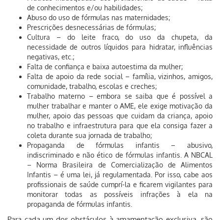
de conhecimentos e/ou habilidades;
Abuso do uso de fórmulas nas maternidades;
Prescrições desnecessárias de fórmulas;
Cultura – do leite fraco, do uso da chupeta, da
necessidade de outros líquidos para hidratar, influências
negativas, etc.;
Falta de confiança e baixa autoestima da mulher;
Falta de apoio da rede social – família, vizinhos, amigos,
comunidade, trabalho, escolas e creches;
Trabalho materno – embora se saiba que é possível a
mulher trabalhar e manter o AME, ele exige motivação da
mulher, apoio das pessoas que cuidam da criança, apoio
no trabalho e infraestrutura para que ela consiga fazer a
coleta durante sua jornada de trabalho;
Propaganda de fórmulas infantis – abusivo,
indiscriminado e não ético de fórmulas infantis.
A NBCAL
– Norma Brasileira de Comercialização de Alimentos
Infantis – é uma lei, já regulamentada. Por isso, cabe aos
profissionais de saúde cumprí-la e ficarem vigilantes para
monitorar todas as possíveis infrações à ela na
propaganda de fórmulas infantis.
Para cada um dos obstáculos à amamentação exclusiva, são