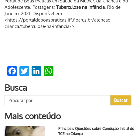
Portal de Boas Práticas em Saúde da Mulher, da Criança e do
Adolescente. Postagens:
Tuberculose na Infância
. Rio de
Janeiro, 2021. Disponível em:
<https://portaldeboaspraticas.iff.fiocruz.br/atencao-
crianca/tuberculose-na-infancia/>.
Facebook
Twitter
LinkedIn
WhatsApp
Busca
Buscar
Mais conteúdo
Principais Questões sobre Condução Inicial do
TCE na Criança