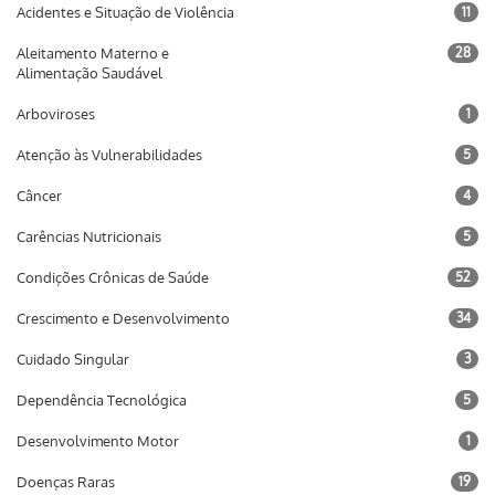
Acidentes e Situação de Violência
11
Aleitamento Materno e
28
Alimentação Saudável
Arboviroses
1
Atenção às Vulnerabilidades
5
Câncer
4
Carências Nutricionais
5
Condições Crônicas de Saúde
52
Crescimento e Desenvolvimento
34
Cuidado Singular
3
Dependência Tecnológica
5
Desenvolvimento Motor
1
Doenças Raras
19