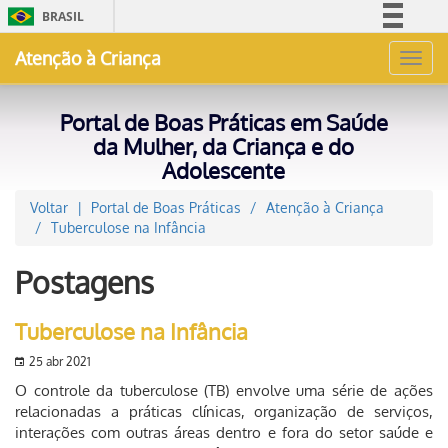
BRASIL
Simplifique!
Atenção à Criança
Toggl
Comunica BR
navig
Participe
Portal de Boas Práticas em Saúde
Acesso à informação
da Mulher, da Criança e do
Adolescente
Legislação
Canais
Voltar
Portal de Boas Práticas
Atenção à Criança
Tuberculose na Infância
Postagens
Tuberculose na Infância
25 abr 2021
O controle da tuberculose (TB) envolve uma série de ações
relacionadas a práticas clínicas, organização de serviços,
interações com outras áreas dentro e fora do setor saúde e