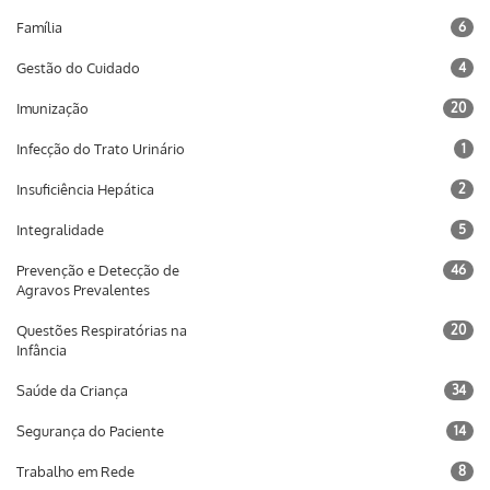
Família
6
Gestão do Cuidado
4
Imunização
20
Infecção do Trato Urinário
1
Insuficiência Hepática
2
Integralidade
5
Prevenção e Detecção de
46
Agravos Prevalentes
Questões Respiratórias na
20
Infância
Saúde da Criança
34
Segurança do Paciente
14
Trabalho em Rede
8