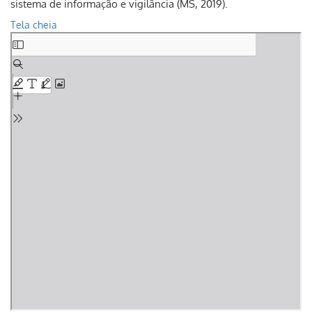
sistema de informação e vigilância (MS, 2019).
Tela cheia
Skip
to
PDF
content