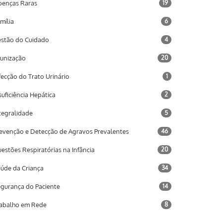
enças Raras
19
mília
6
stão do Cuidado
4
unização
20
fecção do Trato Urinário
1
suficiência Hepática
2
tegralidade
5
evenção e Detecção de Agravos Prevalentes
46
estões Respiratórias na Infância
20
úde da Criança
34
gurança do Paciente
14
abalho em Rede
8