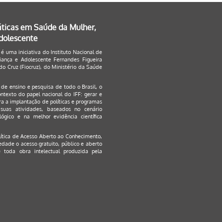
áticas em Saúde da Mulher,
Adolescente
 é uma iniciativa do Instituto Nacional de
ança e Adolescente Fernandes Figueira
o Cruz (Fiocruz), do Ministério da Saúde
s de ensino e pesquisa de todo o Brasil, o
ontexto do papel nacional do IFF: gerar e
a a implantação de políticas e programas
suas atividades, baseados no cenário
ógico e na melhor evidência científica
lítica de Acesso Aberto ao Conhecimento
,
edade o acesso gratuito, público e aberto
 toda obra intelectual produzida pela