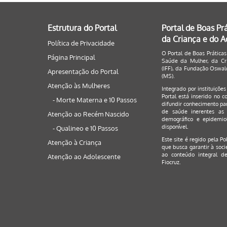
Estrutura do Portal
Portal de Boas Pr
da Criança e do 
Política de Privacidade
O Portal de Boas Práticas
Página Principal
Saúde da Mulher, da Cri
(IFF), da Fundação Oswald
Apresentação do Portal
(MS).
Atenção às Mulheres
Integrado por instituiçõe
Portal está inserido no c
- Morte Materna e 10 Passos
difundir conhecimento par
de saúde inerentes as 
Atenção ao Recém Nascido
demográfico e epidemiol
disponível.
- Qualineo e 10 Passos
Este site é regido pela
Po
Atenção à Criança
que busca garantir à soci
ao conteúdo integral de
Atenção ao Adolescente
Fiocruz.