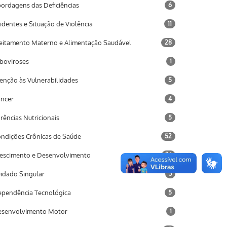
ordagens das Deficiências
6
identes e Situação de Violência
11
eitamento Materno e Alimentação Saudável
28
boviroses
1
enção às Vulnerabilidades
5
ncer
4
rências Nutricionais
5
ndições Crônicas de Saúde
52
escimento e Desenvolvimento
34
idado Singular
3
pendência Tecnológica
5
senvolvimento Motor
1