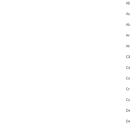
Ab
Ac
Al
Ar
At
Câ
Ca
Co
Cr
Cu
De
De