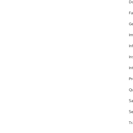
Do
Fa
Ge
Im
In
In
In
Pr
Qu
Sa
Se
Tr