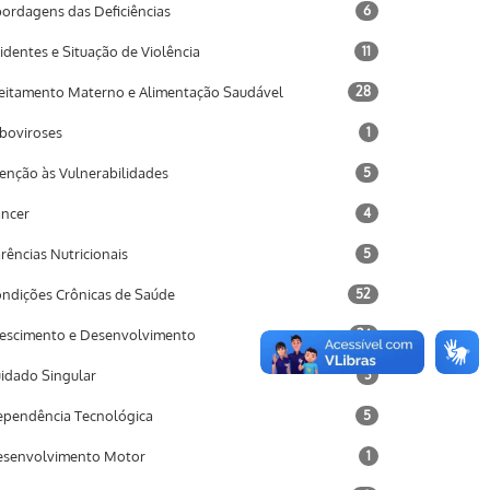
ordagens das Deficiências
6
identes e Situação de Violência
11
eitamento Materno e Alimentação Saudável
28
boviroses
1
enção às Vulnerabilidades
5
ncer
4
rências Nutricionais
5
ndições Crônicas de Saúde
52
escimento e Desenvolvimento
34
idado Singular
3
pendência Tecnológica
5
senvolvimento Motor
1