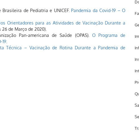
Do
 Brasileira de Pediatria e UNICEF.
Pandemia da Covid-19 – O
Fa
pios Orientadores para as Atividades de Vacinação Durante a
Ge
s 26 de Março de 2020).
anização Pan-americana de Saúde (OPAS).
O Programa de
Im
-19
.
ta Técnica – Vacinação de Rotina Durante a Pandemia de
In
In
In
Pr
Qu
Sa
Se
Tr