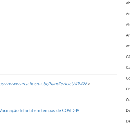
Ab
Ac
Al
Ar
At
Câ
Ca
Co
ps://www.arca.fiocruz.br/handle/icict/49426
>
Cr
Cu
 Vacinação Infantil em tempos de COVID-19
De
De