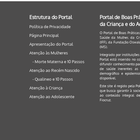
Estrutura do Portal
Portal de Boas Pr
da Criança e do 
Política de Privacidade
O Portal de Boas Práticas
Página Principal
Saúde da Mulher, da Cri
(IFF), da Fundação Oswald
Apresentação do Portal
(MS).
Atenção às Mulheres
Integrado por instituiçõe
Portal está inserido no c
- Morte Materna e 10 Passos
difundir conhecimento par
de saúde inerentes as 
Atenção ao Recém Nascido
demográfico e epidemiol
disponível.
- Qualineo e 10 Passos
Este site é regido pela
Po
Atenção à Criança
que busca garantir à soci
ao conteúdo integral de
Atenção ao Adolescente
Fiocruz.