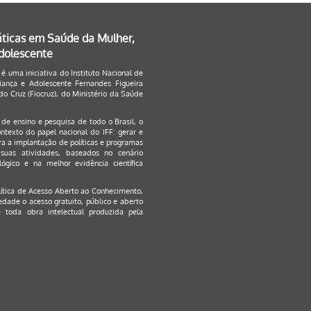
áticas em Saúde da Mulher,
Adolescente
 é uma iniciativa do Instituto Nacional de
ança e Adolescente Fernandes Figueira
o Cruz (Fiocruz), do Ministério da Saúde
s de ensino e pesquisa de todo o Brasil, o
ontexto do papel nacional do IFF: gerar e
a a implantação de políticas e programas
suas atividades, baseados no cenário
ógico e na melhor evidência científica
lítica de Acesso Aberto ao Conhecimento
,
edade o acesso gratuito, público e aberto
 toda obra intelectual produzida pela