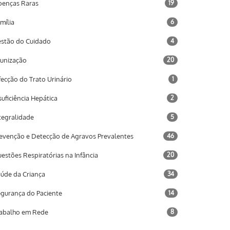
enças Raras
19
mília
6
stão do Cuidado
4
unização
20
fecção do Trato Urinário
1
suficiência Hepática
2
tegralidade
5
evenção e Detecção de Agravos Prevalentes
46
estões Respiratórias na Infância
20
úde da Criança
34
gurança do Paciente
14
abalho em Rede
8