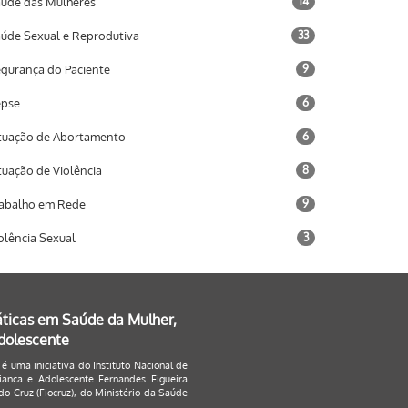
úde das Mulheres
14
úde Sexual e Reprodutiva
33
gurança do Paciente
9
epse
6
tuação de Abortamento
6
tuação de Violência
8
abalho em Rede
9
olência Sexual
3
áticas em Saúde da Mulher,
Adolescente
 é uma iniciativa do Instituto Nacional de
ança e Adolescente Fernandes Figueira
o Cruz (Fiocruz), do Ministério da Saúde