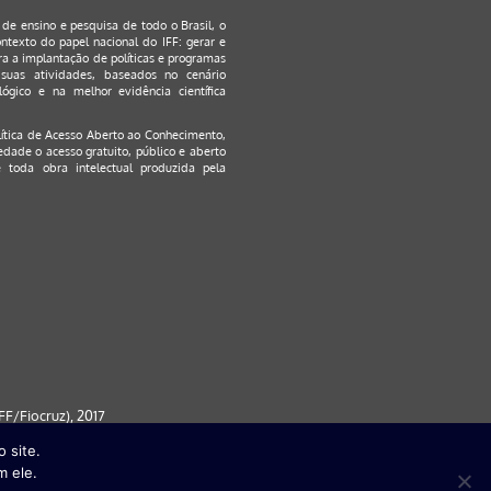
s de ensino e pesquisa de todo o Brasil, o
ontexto do papel nacional do IFF: gerar e
a a implantação de políticas e programas
suas atividades, baseados no cenário
ógico e na melhor evidência científica
lítica de Acesso Aberto ao Conhecimento
,
edade o acesso gratuito, público e aberto
 toda obra intelectual produzida pela
F/Fiocruz), 2017
 site.
 partir da versão 9) | FireFox ( a
m ele.