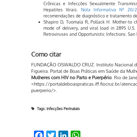
Crônicas e Infecções Sexualmente Transmiss
Hepatites Virais.
Nota Informativa Nº 20/
recomendações de diagnóstico e tratamento de
Shapiro D, Tuomala R, Pollack H. Mother-to c
mode of delivery, and viral load in 2895 U.S
Retroviruses and Opportunistic Infections. San 
Como citar
FUNDAÇÃO OSWALDO CRUZ. Instituto Nacional de 
Figueira. Portal de Boas Práticas em Saúde da Mulh
Mulheres com HIV no Parto e Puerpério
. Rio de Jan
<https://portaldeboaspraticas.iff.fiocruz.br/aten
puerperio/>.
Tags:
Infecções Perinatais
Facebook
Twitter
LinkedIn
WhatsApp