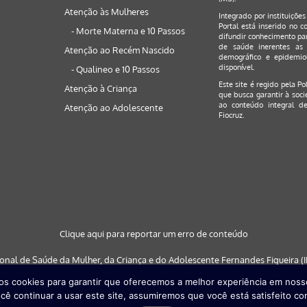
Atenção às Mulheres
Integrado por instituiçõe
Portal está inserido no c
- Morte Materna e 10 Passos
difundir conhecimento par
de saúde inerentes as 
Atenção ao Recém Nascido
demográfico e epidemiol
disponível.
- Qualineo e 10 Passos
Este site é regido pela
Po
Atenção à Criança
que busca garantir à soci
ao conteúdo integral de
Atenção ao Adolescente
Fiocruz.
Clique aqui para reportar um erro de conteúdo
ional de Saúde da Mulher, da Criança e do Adolescente Fernandes Figueira (IF
s cookies para garantir que oferecemos a melhor experiência em nosso
 nos navegadores: Google Chrome (a partir da versão 30) | Internet Explorer (a
cê continuar a usar este site, assumiremos que você está satisfeito co
partir da versão 29)