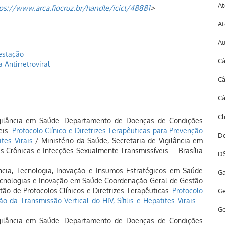
At
ps://www.arca.fiocruz.br/handle/icict/48881
>
At
A
estação
Câ
 Antirretroviral
Câ
Câ
Cl
Vigilância em Saúde. Departamento de Doenças de Condições
eis.
Protocolo Clínico e Diretrizes Terapêuticas para Prevenção
Do
ites Virais
/ Ministério da Saúde, Secretaria de Vigilância em
Crônicas e Infecções Sexualmente Transmissíveis. – Brasília
DS
ência, Tecnologia, Inovação e Insumos Estratégicos em Saúde
Ga
cnologias e Inovação em Saúde Coordenação-Geral de Gestão
o de Protocolos Clínicos e Diretrizes Terapêuticas.
Protocolo
Ge
o da Transmissão Vertical do HIV, Sífilis e Hepatites Virais
–
Ge
Vigilância em Saúde. Departamento de Doenças de Condições