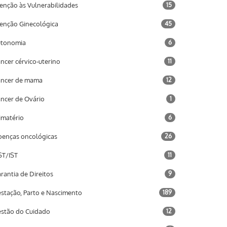
enção às Vulnerabilidades
15
enção Ginecológica
45
utonomia
6
ncer cérvico-uterino
11
ncer de mama
12
ncer de Ovário
1
imatério
6
enças oncológicas
26
T/IST
11
rantia de Direitos
9
stação, Parto e Nascimento
189
stão do Cuidado
12