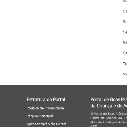
Sa
Sa
Se
S
Si
Si
Tr
Vi
Estrutura do Portal
Portal de Boas Pr
da Criança e do 
Política de Privacidade
O Portal de Boas Práticas
Página Principal
Saúde da Mulher, da Cri
(IFF), da Fundação Oswald
Apresentação do Portal
(MS).