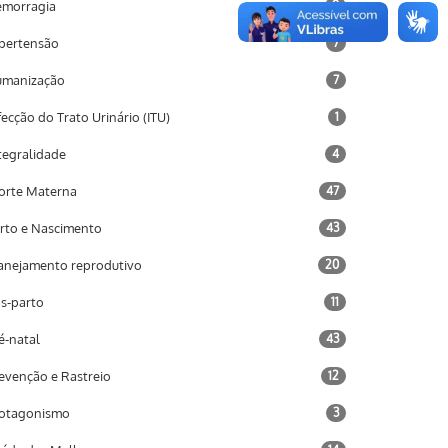
morragia
9
pertensão
7
umanização
7
fecção do Trato Urinário (ITU)
1
tegralidade
4
rte Materna
47
rto e Nascimento
43
anejamento reprodutivo
20
s-parto
11
é-natal
43
evenção e Rastreio
12
otagonismo
3