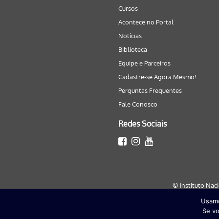
Cursos
Acontece no Portal
Notícias
Biblioteca
Equipe e Parceiros
Cadastre-se Agora Mesmo!
Perguntas Frequentes
Fale Conosco
Redes Sociais
© Instituto Nac
Usamo
Este site será melhor visualizado
Se vo