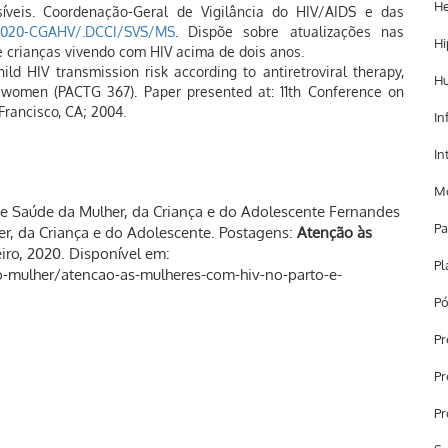
He
íveis. Coordenação-Geral de Vigilância do HIV/AIDS e das
2020-CGAHV/.DCCI/SVS/MS
. Dispõe sobre atualizações nas
Hi
 crianças vivendo com HIV acima de dois anos.
hild
HIV
transmission risk according to antiretroviral therapy,
H
. women (PACTG 367). Paper presented at: 11th Conference on
Francisco, CA; 2004.
In
In
Mo
Saúde da Mulher, da Criança e do Adolescente Fernandes
Pa
er, da Criança e do Adolescente. Postagens:
Atenção às
eiro, 2020. Disponível em:
Pl
cao-mulher/atencao-as-mulheres-com-hiv-no-parto-e-
Pó
Pr
Pr
Pr