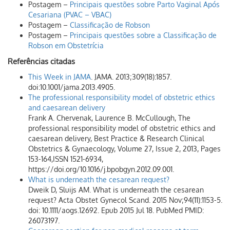
Postagem –
Principais questões sobre Parto Vaginal Após
Cesariana (PVAC – VBAC)
Postagem –
Classificação de Robson
Postagem –
Principais questões sobre a Classificação de
Robson em Obstetrícia
Referências citadas
This Week in JAMA
. JAMA. 2013;309(18):1857.
doi:10.1001/jama.2013.4905.
The professional responsibility model of obstetric ethics
and caesarean delivery
Frank A. Chervenak, Laurence B. McCullough, The
professional responsibility model of obstetric ethics and
caesarean delivery, Best Practice & Research Clinical
Obstetrics & Gynaecology, Volume 27, Issue 2, 2013, Pages
153-164,ISSN 1521-6934,
https://doi.org/10.1016/j.bpobgyn.2012.09.001.
What is underneath the cesarean request?
Dweik D, Sluijs AM. What is underneath the cesarean
request? Acta Obstet Gynecol Scand. 2015 Nov;94(11):1153-5.
doi: 10.1111/aogs.12692. Epub 2015 Jul 18. PubMed PMID:
26073197.