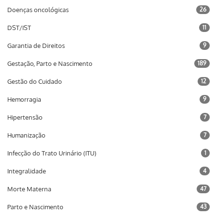
Doenças oncológicas
26
DST/IST
11
Garantia de Direitos
9
Gestação, Parto e Nascimento
189
Gestão do Cuidado
12
Hemorragia
9
Hipertensão
7
Humanização
7
Infecção do Trato Urinário (ITU)
1
Integralidade
4
Morte Materna
47
Parto e Nascimento
43