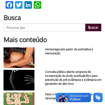
Facebook
Twitter
LinkedIn
WhatsApp
Busca
Buscar
Mais conteúdo
Hemorragia pós-parto: da estimativa à
mensuração
Consulta pública aberta: proposta de
incorporação do ácido acetilsalicílico para
prevenção de pré-eclâmpsia e eclâmpsia em
gestantes de alto risco
Parto e Nascimento na Terra Indígena
Yanomami e Ye’kwana