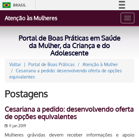
BRASIL
Simplifique!
Atenção às Mulheres
Toggl
Comunica BR
navig
Participe
Portal de Boas Práticas em Saúde
Acesso à informação
da Mulher, da Criança e do
Adolescente
Legislação
Canais
Voltar
Portal de Boas Práticas
Atenção à Mulher
Cesariana a pedido: desenvolvendo oferta de opções
equivalentes
Postagens
Cesariana a pedido: desenvolvendo oferta
de opções equivalentes
11 jan 2019
Mulheres grávidas devem receber informações e apoio