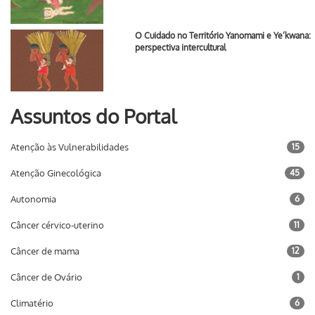
O Cuidado no Território Yanomami e Ye’kwana:
perspectiva intercultural
Assuntos do Portal
Atenção às Vulnerabilidades
15
Atenção Ginecológica
45
Autonomia
6
Câncer cérvico-uterino
11
Câncer de mama
12
Câncer de Ovário
1
Climatério
6