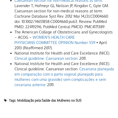
Caesarean section for non-medical reasons at term.
Lavender T, Hofmeyr GJ, Neilson JP, Kingdon C, Gyte GM.
Caesarean section for non-medical reasons at term.
Cochrane Database Syst Rev. 2012 Mar 14;(3):CD004660.
doi: 10.1002/14651858.CD004660.pub3. Review. PubMed
PMID: 22419296; PubMed Central PMCID: PMC4171389.
The American College of Obstetricians and Gynecologists
– ACOG –
WOMEN’S HEALTH CARE
PHYSICIANS COMMITTEE OPINION Number 559
• April
2013 (Reaffirmed 2017).
National Institute for Health and Care Excellence (NICE).
Clinical guideline. Caesarean section
. 2011.
National Institute for Health and Care Excellence (NICE).
Clinical guideline. Caesarean section.
Cesariana planejada
em comparação com o parto vaginal planejado para
mulheres com uma gravidez sem complicações e sem
cesariana anterior.
2011.
Tags:
Mobilização pela Saúde das Mulheres no SUS