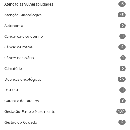
Atenção às Vulnerabilidades
15
Atenção Ginecológica
45
Autonomia
6
Câncer cérvico-uterino
11
Câncer de mama
12
Câncer de Ovário
1
Climatério
6
Doenças oncológicas
26
DST/IST
11
Garantia de Direitos
9
Gestação, Parto e Nascimento
189
Gestão do Cuidado
12