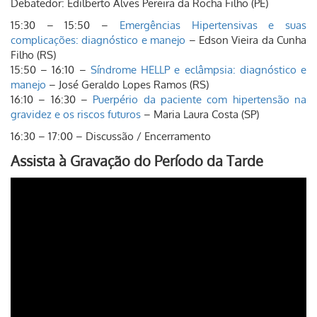
Debatedor: Edilberto Alves Pereira da Rocha Filho (PE)
15:30 – 15:50 –
Emergências Hipertensivas e suas
complicações: diagnóstico e manejo
– Edson Vieira da Cunha
Filho (RS)
15:50 – 16:10 –
Síndrome HELLP e eclâmpsia: diagnóstico e
manejo
– José Geraldo Lopes Ramos (RS)
16:10 – 16:30 –
Puerpério da paciente com hipertensão na
gravidez e os riscos futuros
– Maria Laura Costa (SP)
16:30 – 17:00 – Discussão / Encerramento
Assista à Gravação do Período da Tarde