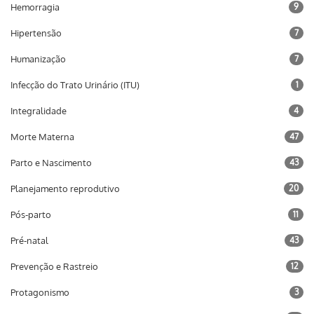
Hemorragia
9
Hipertensão
7
Humanização
7
Infecção do Trato Urinário (ITU)
1
Integralidade
4
Morte Materna
47
Parto e Nascimento
43
Planejamento reprodutivo
20
Pós-parto
11
Pré-natal
43
Prevenção e Rastreio
12
Protagonismo
3