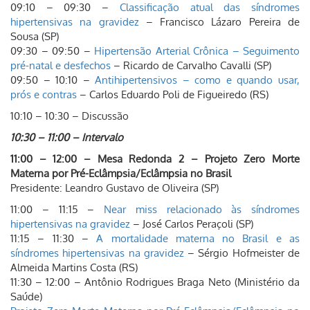
09:10 – 09:30 –
Classificação atual das síndromes
hipertensivas na gravidez
– Francisco Lázaro Pereira de
Sousa (SP)
09:30 – 09:50 –
Hipertensão Arterial Crônica – Seguimento
pré-natal e desfechos
– Ricardo de Carvalho Cavalli (SP)
09:50 – 10:10 –
Antihipertensivos – como e quando usar,
prós e contras
– Carlos Eduardo Poli de Figueiredo (RS)
10:10 – 10:30 – Discussão
10:30 – 11:00 – Intervalo
11:00 – 12:00 – Mesa Redonda 2 – Projeto Zero Morte
Materna por Pré-Eclâmpsia/Eclâmpsia no Brasil
Presidente: Leandro Gustavo de Oliveira (SP)
11:00 – 11:15 –
Near miss relacionado às síndromes
hipertensivas na gravidez
– José Carlos Peraçoli (SP)
11:15 – 11:30 –
A mortalidade materna no Brasil e as
síndromes hipertensivas na gravidez
– Sérgio Hofmeister de
Almeida Martins Costa (RS)
11:30 – 12:00 – Antônio Rodrigues Braga Neto (Ministério da
Saúde)