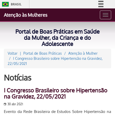
BRASIL
Simplifique!
Atenção às Mulheres
Toggl
Comunica BR
navig
Participe
Portal de Boas Práticas em Saúde
Acesso à informação
da Mulher, da Criança e do
Adolescente
Legislação
Canais
Voltar
Portal de Boas Práticas
Atenção à Mulher
I Congresso Brasileiro sobre Hipertensão na Gravidez,
22/05/2021
Notícias
I Congresso Brasileiro sobre Hipertensão
na Gravidez, 22/05/2021
30 abr 2021
Evento da Rede Brasileira de Estudos Sobre Hipertensão na