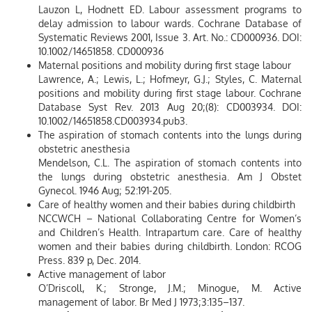
Lauzon L, Hodnett ED. Labour assessment programs to
delay admission to labour wards. Cochrane Database of
Systematic Reviews 2001, Issue 3. Art. No.: CD000936. DOI:
10.1002/14651858. CD000936
Maternal positions and mobility during first stage labour
Lawrence, A.; Lewis, L.; Hofmeyr, G.J.; Styles, C. Maternal
positions and mobility during first stage labour. Cochrane
Database Syst Rev. 2013 Aug 20;(8): CD003934. DOI:
10.1002/14651858.CD003934.pub3.
The aspiration of stomach contents into the lungs during
obstetric anesthesia
Mendelson, C.L. The aspiration of stomach contents into
the lungs during obstetric anesthesia. Am J Obstet
Gynecol. 1946 Aug; 52:191-205.
Care of healthy women and their babies during childbirth
NCCWCH – National Collaborating Centre for Women’s
and Children’s Health. Intrapartum care. Care of healthy
women and their babies during childbirth. London: RCOG
Press. 839 p, Dec. 2014.
Active management of labor
O’Driscoll, K.; Stronge, J.M.; Minogue, M. Active
management of labor. Br Med J 1973;3:135–137.