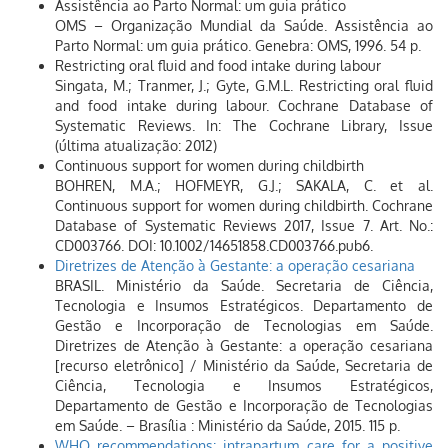
Assistência ao Parto Normal: um guia prático
OMS – Organização Mundial da Saúde. Assistência ao
Parto Normal: um guia prático. Genebra: OMS, 1996. 54 p.
Restricting oral fluid and food intake during labour
Singata, M.; Tranmer, J.; Gyte, G.M.L. Restricting oral fluid
and food intake during labour. Cochrane Database of
Systematic Reviews. In: The Cochrane Library, Issue
(última atualização: 2012)
Continuous support for women during childbirth
BOHREN, M.A.; HOFMEYR, G.J.; SAKALA, C. et al.
Continuous support for women during childbirth. Cochrane
Database of Systematic Reviews 2017, Issue 7. Art. No.:
CD003766. DOI: 10.1002/14651858.CD003766.pub6.
Diretrizes de Atenção à Gestante: a operação cesariana
BRASIL. Ministério da Saúde. Secretaria de Ciência,
Tecnologia e Insumos Estratégicos. Departamento de
Gestão e Incorporação de Tecnologias em Saúde.
Diretrizes de Atenção à Gestante: a operação cesariana
[recurso eletrônico] / Ministério da Saúde, Secretaria de
Ciência, Tecnologia e Insumos Estratégicos,
Departamento de Gestão e Incorporação de Tecnologias
em Saúde. – Brasília : Ministério da Saúde, 2015. 115 p.
WHO recommendations: intrapartum care for a positive