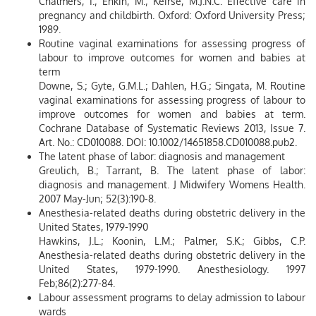
Chalmers, I.; Enkin, M.; Keirse, M.J.N.C. Effective care in
pregnancy and childbirth. Oxford: Oxford University Press;
1989.
Routine vaginal examinations for assessing progress of
labour to improve outcomes for women and babies at
term
Downe, S.; Gyte, G.M.L.; Dahlen, H.G.; Singata, M. Routine
vaginal examinations for assessing progress of labour to
improve outcomes for women and babies at term.
Cochrane Database of Systematic Reviews 2013, Issue 7.
Art. No.: CD010088. DOI: 10.1002/14651858.CD010088.pub2.
The latent phase of labor: diagnosis and management
Greulich, B.; Tarrant, B. The latent phase of labor:
diagnosis and management. J Midwifery Womens Health.
2007 May-Jun; 52(3):190-8.
Anesthesia-related deaths during obstetric delivery in the
United States, 1979-1990
Hawkins, J.L.; Koonin, L.M.; Palmer, S.K.; Gibbs, C.P.
Anesthesia-related deaths during obstetric delivery in the
United States, 1979-1990. Anesthesiology. 1997
Feb;86(2):277-84.
Labour assessment programs to delay admission to labour
wards