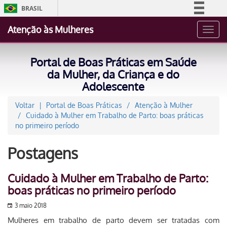
BRASIL
Simplifique!
Atenção às Mulheres
Toggl
Comunica BR
navig
Participe
Portal de Boas Práticas em Saúde
Acesso à informação
da Mulher, da Criança e do
Adolescente
Legislação
Canais
Voltar
Portal de Boas Práticas
Atenção à Mulher
Cuidado à Mulher em Trabalho de Parto: boas práticas
no primeiro período
Postagens
Cuidado à Mulher em Trabalho de Parto:
boas práticas no primeiro período
3 maio 2018
Mulheres em trabalho de parto devem ser tratadas com