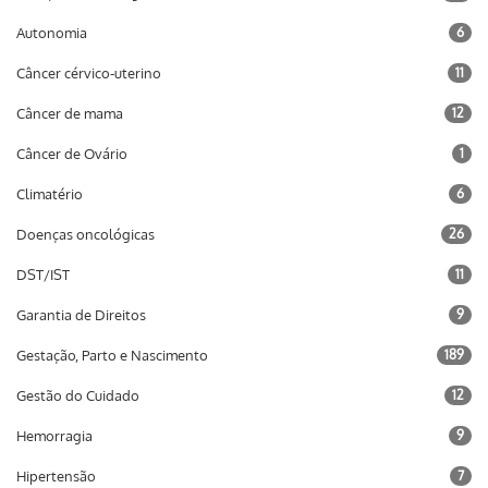
Autonomia
6
Câncer cérvico-uterino
11
Câncer de mama
12
Câncer de Ovário
1
Climatério
6
Doenças oncológicas
26
DST/IST
11
Garantia de Direitos
9
Gestação, Parto e Nascimento
189
Gestão do Cuidado
12
Hemorragia
9
Hipertensão
7